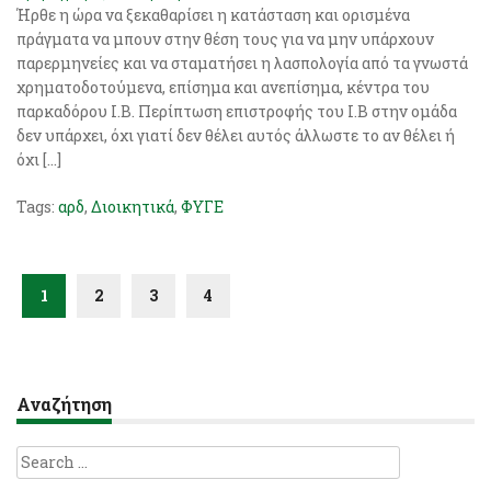
Ήρθε η ώρα να ξεκαθαρίσει η κατάσταση και ορισμένα
πράγματα να μπουν στην θέση τους για να μην υπάρχουν
παρερμηνείες και να σταματήσει η λασπολογία από τα γνωστά
χρηματοδοτούμενα, επίσημα και ανεπίσημα, κέντρα του
παρκαδόρου Ι.Β. Περίπτωση επιστροφής του Ι.Β στην ομάδα
δεν υπάρχει, όχι γιατί δεν θέλει αυτός άλλωστε το αν θέλει ή
όχι […]
Tags:
αρδ
,
Διοικητικά
,
ΦΥΓΕ
1
2
3
4
Αναζήτηση
Search
for: