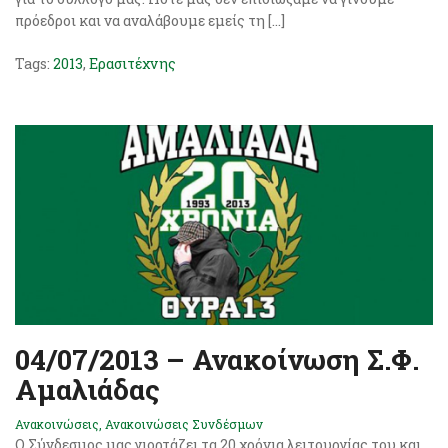
πρόεδροι και να αναλάβουμε εμείς τη […]
Tags:
2013
,
Ερασιτέχνης
04/07/2013 – Ανακοίνωση Σ.Φ.
Αμαλιάδας
Ανακοινώσεις
,
Ανακοινώσεις Συνδέσμων
Ο Σύνδεσμος μας γιορτάζει τα 20 χρόνια λειτουργίας του και