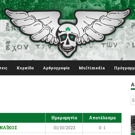
σεις
Κερκίδα
Αρθρογραφία
Multimedia
Πρόγραμμ
Α
S
fo
Ημερομηνία
Αποτέλεσμα
ΝΑΪΚΟΣ
01/10/2023
0 -1