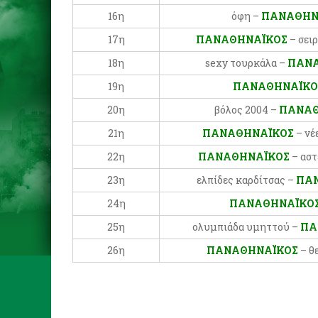
16η
όφη –
ΠΑΝΑΘΗΝ
17η
ΠΑΝΑΘΗΝΑΪΚΟΣ
– σει
18η
sexy τουρκάλα –
ΠΑΝΑ
19η
ΠΑΝΑΘΗΝΑΪΚ
20η
βόλος 2004 –
ΠΑΝΑΘ
21η
ΠΑΝΑΘΗΝΑΪΚΟΣ
– νέ
22η
ΠΑΝΑΘΗΝΑΪΚΟΣ
– αστ
23η
ελπίδες καρδίτσας –
ΠΑ
24η
ΠΑΝΑΘΗΝΑΪΚΟ
25η
ολυμπιάδα υμηττού –
ΠΑ
26η
ΠΑΝΑΘΗΝΑΪΚΟΣ
– θ