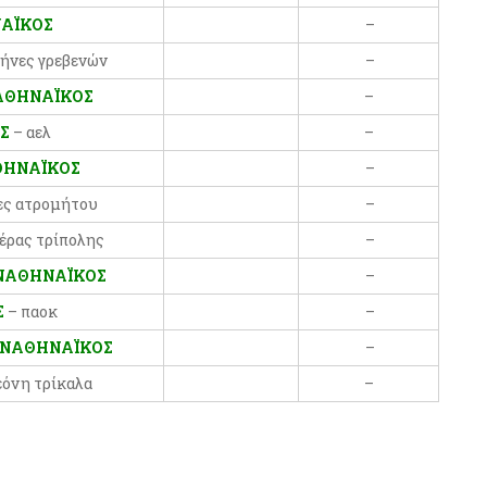
ΑΪΚΟΣ
–
ρήνες γρεβενών
–
ΘΗΝΑΪΚΟΣ
–
ΟΣ
– αελ
–
ΗΝΑΪΚΟΣ
–
ες ατρομήτου
–
έρας τρίπολης
–
ΝΑΘΗΝΑΪΚΟΣ
–
Σ
– παοκ
–
ΝΑΘΗΝΑΪΚΟΣ
–
εόνη τρίκαλα
–