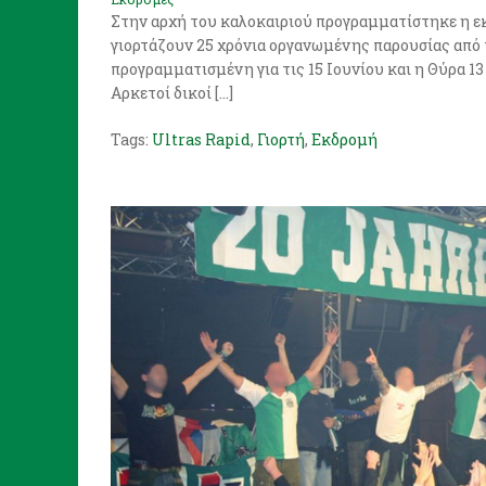
Στην αρχή του καλοκαιριού προγραμματίστηκε η εκδ
γιορτάζουν 25 χρόνια οργανωμένης παρουσίας από τ
προγραμματισμένη για τις 15 Ιουνίου και η Θύρα 13 ή
Αρκετοί δικοί […]
Tags:
Ultras Rapid
,
Γιορτή
,
Εκδρομή