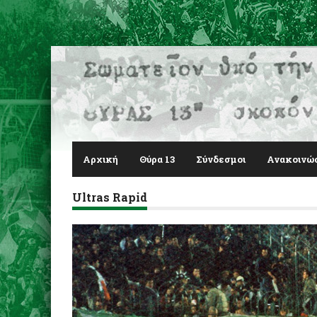
Αρχική
Θύρα 13
Σύνδεσμοι
Ανακοινώ
Ultras Rapid