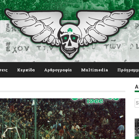
σεις
Κερκίδα
Αρθρογραφία
Multimedia
Πρόγραμμ
Α
S
fo