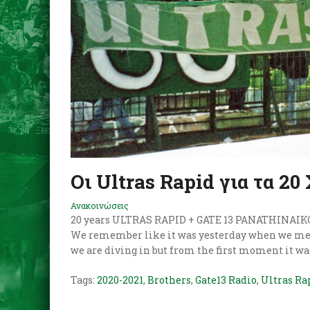
Οι Ultras Rapid για τα 20
Ανακοινώσεις
20 years ULTRAS RAPID + GATE 13 PANATHINAIKOS 
We remember like it was yesterday when we met f
we are diving in but from the first moment it was
Tags:
2020-2021
,
Brothers
,
Gate13 Radio
,
Ultras Ra