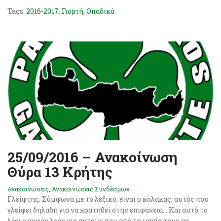
Tags:
2016-2017
,
Γιορτή
,
Οπαδικά
25/09/2016 – Ανακοίνωση
Θύρα 13 Κρήτης
Ανακοινώσεις
,
Ανακοινώσεις Συνδέσμων
Γλείφτης: Σύμφωνα με το λεξικό, είναι ο κόλακας, αυτός που
γλείφει δηλαδη για να κρατηθεί στην επιφάνεια… Και αυτό το
λέει ο σοφός λαός για αυτούς που από τη μανία τους να