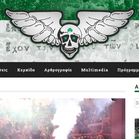
σεις
Κερκίδα
Αρθρογραφία
Multimedia
Πρόγραμμ
Α
S
fo