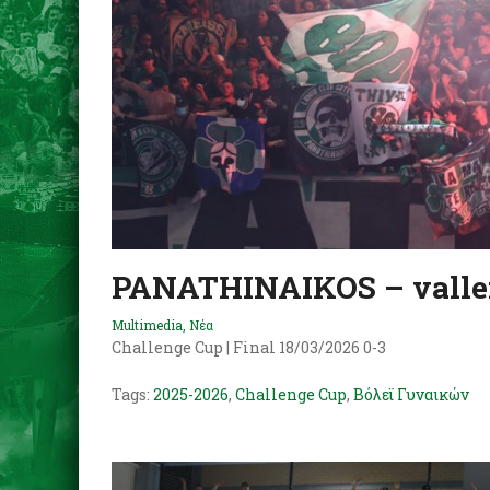
PANATHINAIKOS – valle
Multimedia
,
Νέα
Challenge Cup | Final 18/03/2026 0-3
Tags:
2025-2026
,
Challenge Cup
,
Βόλεϊ Γυναικών