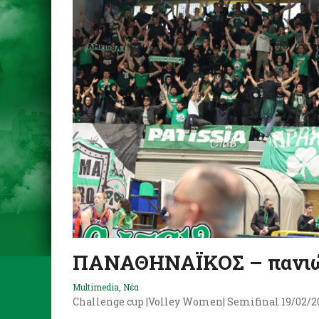
ΠΑΝΑΘΗΝΑΪΚΟΣ – πανιώ
Multimedia
,
Νέα
Challenge cup |Volley Women| Semifinal 19/02/2