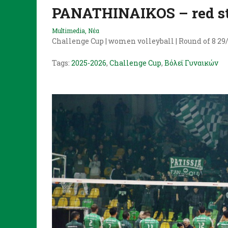
PANATHINAIKOS – red s
Multimedia
,
Νέα
Challenge Cup | women volleyball | Round of 8 29
Tags:
2025-2026
,
Challenge Cup
,
Βόλεϊ Γυναικών