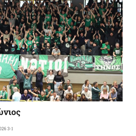
νιος
026 3-1