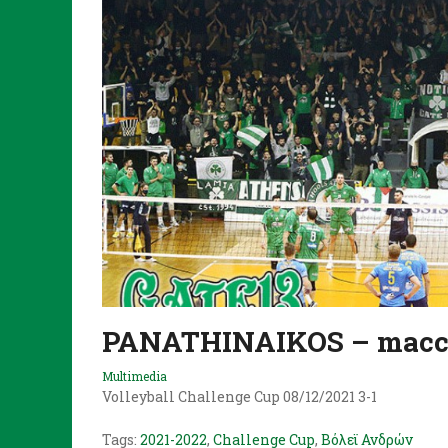
PANATHINAIKOS – maccab
Multimedia
Volleyball Challenge Cup 08/12/2021 3-1
Tags:
2021-2022
,
Challenge Cup
,
Βόλεϊ Ανδρών