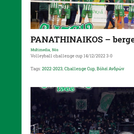
PANATHINAIKOS – berg
Multimedia
,
Νέα
Volleyball challenge cup 14/12/2022 3-0
Tags:
2022-2023
,
Challenge Cup
,
Βόλεϊ Ανδρών