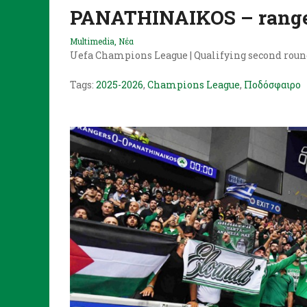
PANATHINAIKOS – rang
Multimedia
,
Νέα
Uefa Champions League | Qualifying second roun
Tags:
2025-2026
,
Champions League
,
Ποδόσφαιρο