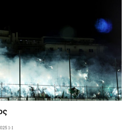
ος
025 1-1