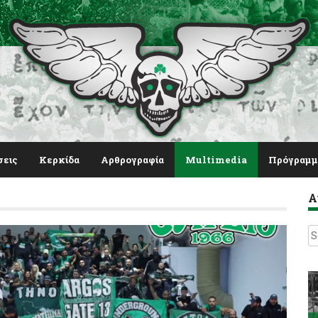
σεις
Κερκίδα
Αρθρογραφία
Multimedia
Πρόγραμμ
Α
S
fo