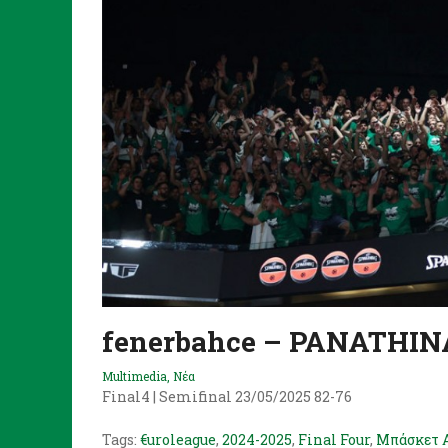
fenerbahce – PANATHI
Multimedia
,
Νέα
Final4 | Semifinal 23/05/2025 82-76
Tags:
€uroleague
,
2024-2025
,
Final Four
,
Μπάσκετ 