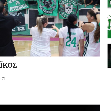
ΪΚΟΣ
9-71