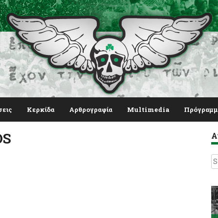
σεις
Κερκίδα
Αρθρογραφία
Multimedia
Πρόγραμμ
OS
Α
S
fo