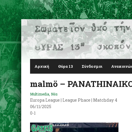
Αρχική
Θύρα 13
Σύνδεσμοι
Ανακοινώ
malmö – PANATHINAIK
Multimedia
,
Νέα
Europa League | League Phace |
Matchday 4
06/11/2025
0-1