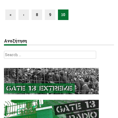
«
‹
8
9
10
Αναζήτηση
Search
for: