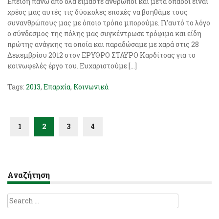
Επειδή πάνω από όλα είμαστε άνθρωποι και μετά οπαδοί είναι
χρέος μας αυτές τις δύσκολες εποχές να βοηθάμε τους
συνανθρώπους μας με όποιο τρόπο μπορούμε. Γι’αυτό το λόγο
ο σύνδεσμος της πόλης μας συγκέντρωσε τρόφιμα και είδη
πρώτης ανάγκης τα οποία και παραδώσαμε με χαρά στις 28
Δεκεμβρίου 2012 στον ΕΡΥΘΡΟ ΣΤΑΥΡΟ Καρδίτσας για το
κοινωφελές έργο του. Ευχαριστούμε […]
Tags:
2013
,
Επαρχία
,
Κοινωνικά
1
2
3
4
Αναζήτηση
Search
for: