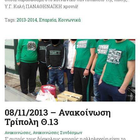
Υ.Γ. Καλή ΠΑΝΑΘΗΝΑΪΚΗ χρονιά!
Tags:
2013-2014
,
Επαρχία
,
Κοινωνικά
08/11/2013 – Ανακοίνωση
Τρίπολη Θ.13
Ανακοινώσεις
,
Ανακοινώσεις Συνδέσμων
Σ’ αυτούς τους δύσκολους καιρούς η αλληλεγγύη είναι το