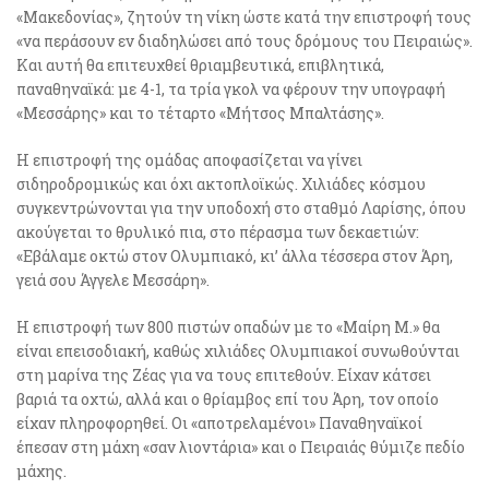
«Μακεδονίας», ζητούν τη νίκη ώστε κατά την επιστροφή τους
«να περάσουν εν διαδηλώσει από τους δρόμους του Πειραιώς».
Και αυτή θα επιτευχθεί θριαμβευτικά, επιβλητικά,
παναθηναϊκά: με 4-1, τα τρία γκολ να φέρουν την υπογραφή
«Μεσσάρης» και το τέταρτο «Μήτσος Μπαλτάσης».
Η επιστροφή της ομάδας αποφασίζεται να γίνει
σιδηροδρομικώς και όχι ακτοπλοϊκώς. Χιλιάδες κόσμου
συγκεντρώνονται για την υποδοχή στο σταθμό Λαρίσης, όπου
ακούγεται το θρυλικό πια, στο πέρασμα των δεκαετιών:
«Εβάλαμε οκτώ στον Ολυμπιακό, κι’ άλλα τέσσερα στον Άρη,
γειά σου Άγγελε Μεσσάρη».
Η επιστροφή των 800 πιστών οπαδών με το «Μαίρη Μ.» θα
είναι επεισοδιακή, καθώς χιλιάδες Ολυμπιακοί συνωθούνται
στη μαρίνα της Ζέας για να τους επιτεθούν. Είχαν κάτσει
βαριά τα οχτώ, αλλά και ο θρίαμβος επί του Άρη, τον οποίο
είχαν πληροφορηθεί. Οι «αποτρελαμένοι» Παναθηναϊκοί
έπεσαν στη μάχη «σαν λιοντάρια» και ο Πειραιάς θύμιζε πεδίο
μάχης.