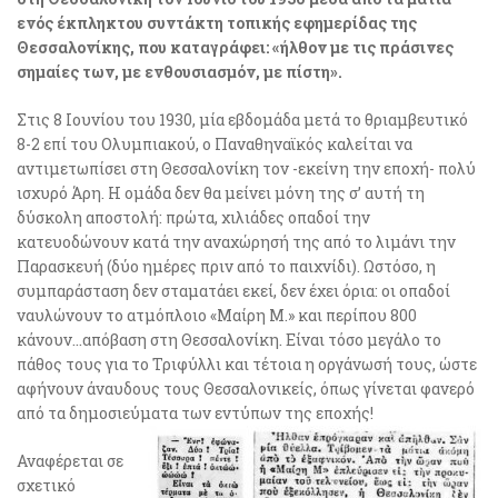
ενός έκπληκτου συντάκτη τοπικής εφημερίδας της
Θεσσαλονίκης, που καταγράφει: «ήλθον με τις πράσινες
σημαίες των, με ενθουσιασμόν, με πίστη».
Στις 8 Ιουνίου του 1930, μία εβδομάδα μετά το θριαμβευτικό
8-2 επί του Ολυμπιακού, ο Παναθηναϊκός καλείται να
αντιμετωπίσει στη Θεσσαλονίκη τον -εκείνη την εποχή- πολύ
ισχυρό Άρη. Η ομάδα δεν θα μείνει μόνη της σ’ αυτή τη
δύσκολη αποστολή: πρώτα, χιλιάδες οπαδοί την
κατευοδώνουν κατά την αναχώρησή της από το λιμάνι την
Παρασκευή (δύο ημέρες πριν από το παιχνίδι). Ωστόσο, η
συμπαράσταση δεν σταματάει εκεί, δεν έχει όρια: οι οπαδοί
ναυλώνουν το ατμόπλοιο «Μαίρη Μ.» και περίπου 800
κάνουν…απόβαση στη Θεσσαλονίκη. Είναι τόσο μεγάλο το
πάθος τους για το Τριφύλλι και τέτοια η οργάνωσή τους, ώστε
αφήνουν άναυδους τους Θεσσαλονικείς, όπως γίνεται φανερό
από τα δημοσιεύματα των εντύπων της εποχής!
Αναφέρεται σε
σχετικό