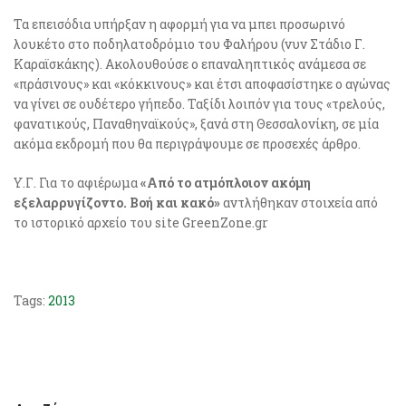
Τα επεισόδια υπήρξαν η αφορμή για να μπει προσωρινό
λουκέτο στο ποδηλατοδρόμιο του Φαλήρου (νυν Στάδιο Γ.
Καραϊσκάκης). Ακολουθούσε ο επαναληπτικός ανάμεσα σε
«πράσινους» και «κόκκινους» και έτσι αποφασίστηκε ο αγώνας
να γίνει σε ουδέτερο γήπεδο. Ταξίδι λοιπόν για τους «τρελούς,
φανατικούς, Παναθηναϊκούς», ξανά στη Θεσσαλονίκη, σε μία
ακόμα εκδρομή που θα περιγράψουμε σε προσεχές άρθρο.
Υ.Γ. Για το αφιέρωμα
«Από το ατμόπλοιον ακόμη
εξελαρρυγίζοντο. Βοή και κακό»
αντλήθηκαν στοιχεία από
το ιστορικό αρχείο του site GreenZone.gr
Tags:
2013