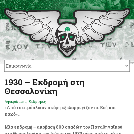
1930 – Εκδρομή στη
Θεσσαλονίκη
Αφιερώματα
,
Εκδρομές
«Από το ατμόπλοιον ακόμη εξελαρρυγίζοντο. Βοή και
κακό»…
Μία εκδρομή – απόβαση 800 οπαδών του Παναθηναϊκού
στη Θεσσαλονίκη τον Ιούνιο του 1930 μέσα από τα μάτια