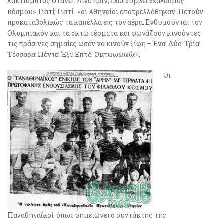
λακτίσματος φτάνει. Λίγο πριν, έχει συμβεί «χαλασμός
κόσμου». Γιατί; Γιατί…«οι Αθηναίοι αποτρελλάθηκαν. Πετούν
προκαταβολικώς τα καπέλλα εις τον αέρα. Ενθυμούνται τον
Ολυμπιακόν και τα οκτώ τέρματα και φωνάζουν κινούντες
τις πράσινες σημαίες ωσάν να κινούν ξίφη – Ένα! Δύο! Τρία!
Τέσσαρα! Πέντε! Έξι! Επτά! Οκτωωωωώ!».
Οι
Παναθηναϊκοί, όπως σημειώνει ο συντάκτης της