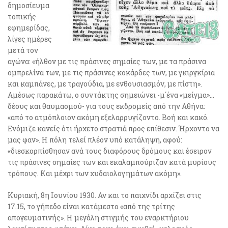
δημοσίευμα
τοπικής
εφημερίδας,
λίγες ημέρες
μετά τον
αγώνα: «ήλθον με τις πράσινες σημαίες των, με τα πράσινα
ομπρελίνα των, με τις πράσινες κοκάρδες των, με γκιργκίρια
και καμπάνες, με τραγούδια, με ενθουσιασμόν, με πίστη».
Αμέσως παρακάτω, ο συντάκτης σημειώνει -μ΄ένα «μείγμα»…
δέους και θαυμασμού- για τους εκδρομείς από την Αθήνα:
«από το ατμόπλοιον ακόμη εξελαρρυγίζοντο. Βοή και κακό.
Ενόμιζε κανείς ότι ήρχετο στρατιά προς επίθεσιν. Ήρχοντο να
μας φαν». Η πόλη τελεί πλέον υπό κατάληψη, αφού:
«διεσκορπίσθησαν ανά τους διαφόρους δρόμους και έσειρον
τις πράσινες σημαίες των και εκαλαμπούριζαν κατά μυρίους
τρόπους. Και μέχρι των χυδαιολογημάτων ακόμη».
Κυριακή, 8η Ιουνίου 1930. Αν και το παιχνίδι αρχίζει στις
17.15, το γήπεδο είναι κατάμεστο «από της τρίτης
απογευματινής». Η μεγάλη στιγμής του εναρκτήριου