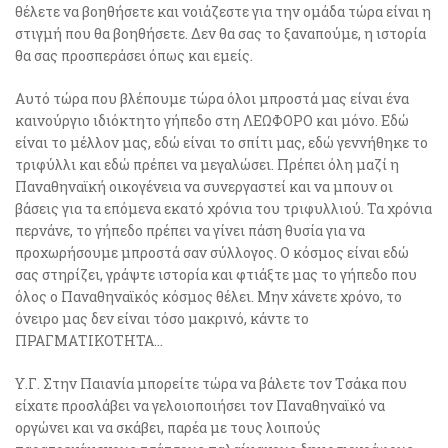
θέλετε να βοηθήσετε και νοιάζεστε για την ομάδα τώρα είναι η
στιγμή που θα βοηθήσετε. Δεν θα σας το ξαναπούμε, η ιστορία
θα σας προσπεράσει όπως και εμείς.
Αυτό τώρα που βλέπουμε τώρα όλοι μπροστά μας είναι ένα
καινούργιο ιδιόκτητο γήπεδο στη ΛΕΩΦΟΡΟ και μόνο. Εδώ
είναι το μέλλον μας, εδώ είναι το σπίτι μας, εδώ γεννήθηκε το
τριφύλλι και εδώ πρέπει να μεγαλώσει. Πρέπει όλη μαζί η
Παναθηναϊκή οικογένεια να συνεργαστεί και να μπουν οι
βάσεις για τα επόμενα εκατό χρόνια του τριφυλλιού. Τα χρόνια
περνάνε, το γήπεδο πρέπει να γίνει πάση θυσία για να
προχωρήσουμε μπροστά σαν σύλλογος. Ο κόσμος είναι εδώ
σας στηρίζει, γράψτε ιστορία και φτιάξτε μας το γήπεδο που
όλος ο Παναθηναϊκός κόσμος θέλει. Μην χάνετε χρόνο, το
όνειρο μας δεν είναι τόσο μακρινό, κάντε το
ΠΡΑΓΜΑΤΙΚΟΤΗΤΑ…
Υ.Γ. Στην Παιανία μπορείτε τώρα να βάλετε τον Tσάκα που
είχατε προσλάβει να γελοιοποιήσει τον Παναθηναϊκό να
οργώνει και να σκάβει, παρέα με τους λοιπούς