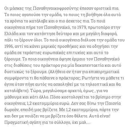
Οι μάσκες της Παναθηναικοφροσύνης έπεσαν οριστικά πια.
Το ποιος αγαπούσε την ομάδα, το ποιος τη βοήθησε όλα αυτά
τα χρόνια το κατάλαβε και ο πιο άσχετος πια. Το ποιά
οικογένεια πήρε τον Παναθηναϊκό, το 1979, πρωτοπόρο στην
Ελλάδα και τον κατάντησε δεύτερο και με μεγάλη διαφορά,
πάλι το ξέρουν όλοι. Το ποιά οικογένεια διέλυσε την ομάδα του
1996, αντί να κάνει μερικές προσθήκες και να οδηγήσει την
ομάδα σε τεράστιες ευρωπαϊκές επιτυχίες και αυτό το
ξέρουμε. Το ποια οικογένεια άφησε έρμαιο τον Παναθηναϊκό
στις διαθέσεις του πράκτορα για μία δεκαπενταετία και αυτό
δυστυχώς το ξέρουμε. (Αλήθεια αν ήταν για επιχειρηματικά
συμφέροντα τι θα πάθαινε ο πράκτορας; Ρωτήστε να μάθετε τι
έγινε όταν πήγε αυτός να ασχοληθεί με τα τηλεοπτικά και θα
καταλάβετε). Τώρα, μεγαλώσαμε αρκετά, όμως , για να
μάθουμε και κάτι άλλο. Πόσο κοστολογείται το βρίσιμο στην
οικογένεια; 1,2 εκατομμύρια ευρώ. Δεν σας δίνω την Παιανία
δωρεάν, επειδή μας βρίζετε. Με 1,2 εκατομμύρια, πάρτε την
και δεν με νοιάζει να με βρίζετε όσο θέλετε. Αυτά είναι!
Πραγματική αγάπη για το σύλλογο, όχι μαλ…..