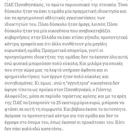
ΠΑΕ Παναθηναϊκός, το πρώτο περιουσιακό της στοιχείο. Τόσο
δύσκολο ήταν να έχει η ομάδα μία πραγματική ιδιοκτησία και
όχι να χρησιμοποιεί αθλητικές εγκαταστάσεις των
ιδιοκτητών του. Πόσο δύσκολο ήταν άραγε, λοιπόν; Πόσο
δύσκολο ήταν για μία οικογένεια που ανεβοκατεβάζει
κυβερνήσεις στην Ελλάδα να έχει χτίσει γήπεδο, προπονητικά
κέντρα, γραφεία και ότι άλλο συνθέτουν μία μεγάλη
ευρωπαϊκή ομάδα; Πραγματικά απορούμε, γιατί οι
προηγούμενοι ιδιοκτήτες της ομάδας δεν τα έκαναν όλα αυτά,
ενώ φυσικά μπορούσαν πολύ εύκολα; Και μιλάμε για εποχές
που στην χώρα μας τα λεφτά υπήρχαν άφθονα και οι
χρηματοδοτήσεις των έργων ήταν πολύ εύκολες και
συνηθισμένες. Κι όμως…ενώ η ‘’εγγυήτρια’’ οικογένεια δεν
άφησε τίποτα ως προίκα στον Παναθηναϊκό, ο Γιάννης
Αλαφούζος, μέσα σε περίοδο τεράστιας κρίσης και με τα χρέη
της ΠΑΕ να ξεπερνούν τα 25 εκατομμύρια ευρώ, μπόρεσε να
φτάσει σε αυτή τη συμφωνία. Και βέβαια έκανε το αυτονόητο.
Αγόρασε το προπονητικό κέντρο για την ομάδα και δεν το
έγραψε στο όνομα του, όπως έκαναν οι προκάτοχοι του. Κάτι
δεν πάει καλά εδώ καπετάνιε…