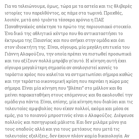
Για να τελειώνουμε, όμως, τώρα με τα αστεία και τις θλιβερές
ιστορίες του παρελθόντος, ας πάμε στα τωρινά. Προχθές,
λοιπόν, μετά από τριάντα τέσσερα χρόνια η ΠΑΕ
Παναθηναϊκός απέκτησε το πρώτο της περιουσιακό στοιχείο.
Ένα δικό της αθλητικό κέντρο που θα αντικαταστήσει το
έκτρωμα της Παιανίας και που ανήκει στην ομάδα και όχι
στον ιδιοκτήτη της. Είναι, σίγουρα, μία μεγάλη επιτυχία του
Γιάννη Αλαφούζου, την οποία πρέπει να πιστωθεί προσωπικά
και του αξίζουν πολλά μπράβο γι’αυτό. Η κίνηση αυτή έχει
σίγουρα μεγαλύτερη σημασία αν αναλογιστεί κανείς το
τεράστιο χρέος που καλείται να αντιμετωπίσει σήμερα καθώς
και την τεράστια οικονομική κρίση που περνάει η χώρα μας
σήμερα. Είναι μία κίνηση που ‘’βλέπει’’ στο μέλλον και θα
μείνει παρακαταθήκη στους επόμενους και θα ακολουθεί την
ομάδα για πάντα. Είναι, επίσης, μία κίνηση που διαλύει και τις
τελευταίες αμφιβολίες που είχαν πολλοί, ακόμα και μέσα σε
εμάς, για το ποιανού μπροστινός είναι ο Αλαφούζος. Διέψευσε
πολλούς και πανηγυρικά μάλιστα. Και δεν μιλάμε μόνο για
τους οπαδούς αλλά και για τους μετόχους που μετά τις
τελευταίες εξελίξεις, δεν έχουν πλέον καμία δικαιολογία. Αν