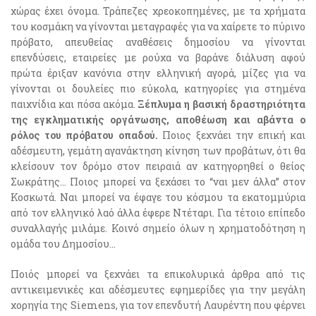
χώρας έχει όνομα. Τράπεζες χρεοκοπημένες, με τα χρήματα
του κοσμάκη να γίνονται μεταγραφές για να χαίρετε το πύρινο
πρόβατο, απευθείας αναθέσεις δημοσίου να γίνονται
επενδύσεις, εταιρείες με ρούχα να βαράνε διάλυση αφού
πρώτα έριξαν κανόνια στην ελληνική αγορά, μίζες για να
γίνονται οι δουλείες πιο εύκολα, κατηγορίες για στημένα
παιχνίδια και πόσα ακόμα.
Ξέπλυμα η βασική δραστηριότητα
της εγκληματικής οργάνωσης, αποθέωση και αβάντα ο
ρόλος του πρόβατου οπαδού.
Ποιος ξεχνάει την επική και
αδέσμευτη, γεμάτη αγανάκτηση κίνηση των προβάτων, ότι θα
κλείσουν τον δρόμο στον πειραιά αν κατηγορηθεί ο θείος
Σωκράτης… Ποιος μπορεί να ξεχάσει το “ναι μεν άλλα” στον
Κοσκωτά. Ναι μπορεί να έφαγε του κόσμου τα εκατομμύρια
από τον ελληνικό λαό άλλα έφερε Ντέταρι. Για τέτοιο επίπεδο
συναλλαγής μιλάμε. Κοινό σημείο όλων η χρηματοδότηση η
ομάδα του Δημοσίου…
Ποιός μπορεί να ξεχνάει τα επικολυρικά άρθρα από τις
αντικειμενικές και αδέσμευτες εφημερίδες για την μεγάλη
χορηγία της Siemens, για τον επενδυτή Λαυρέντη που φέρνει