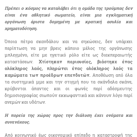
Πρέπει ο κόσμος να καταλάβει ότι η ομάδα της τρούμπας δεν
είναι ένα αθλητικό σωματείο, είναι μια εγκληματική
οργάνωση άριστα δομημένη με κρατική ασυλία και
χρηματοδότηση.
Όποια πέτρα σκανδάλου και να σηκώσεις, δεν υπάρχει
περίπτωση να μην βρεις κάποιο μέλος της οργάνωσης
μπλεγμένο, είτε με ηγετικό ρόλο είτε ως διεκπεραιωτής
καταστάσεων.
Χτίστηκαν περιουσίες, βιάστηκε ένας
ολόκληρος λαός, πληρώνει ένας ολόκληρος λαός τα
καμώματα των προέδρων επενδυτών.
Αποθέωση από όλα
τα συστημικά μμε και την στιγμή που τα σκάνδαλα σκάνε,
κρύβονται άπαντες και οι φωνές περί αδέσμευτης
δημοσιογραφίας σιωπούν εκκωφαντικά και κάνουν λόγο περί
ανεμών και υδάτων.
Η πορεία της χώρας προς την διάλυση έχει ονόματα και
συνενόχους.
Από κοινωνικό έως οικονομικό επίπεδο η καταστροφή της