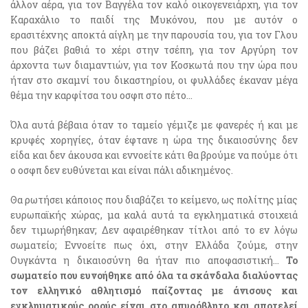
άλλον αέρα, για τον Βαγγέλα τον καλό οικογενειάρχη, για τον
Καραχάλιο το παιδί της Μυκόνου, που με αυτόν ο
ερασιτέχνης αποκτά αίγλη με την παρουσία του, για τον Γλου
που βάζει βαθιά το χέρι στην τσέπη, για τον Αργύρη τον
άρχοντα των διαμαντιών, για τον Κοσκωτά που την ώρα που
ήταν στο σκαμνί του δικαστηρίου, οι φυλλάδες έκαναν μέγα
θέμα την καρφίτσα του οσφπ στο πέτο…
Όλα αυτά βέβαια όταν το ταμείο γέμιζε με φανερές ή και με
κρυφές χορηγίες, όταν έφτανε η ώρα της δικαιοσύνης δεν
είδα και δεν άκουσα και εννοείτε κάτι θα βρούμε να πούμε ότι
ο οσφπ δεν ευθύνεται και είναι πάλι αδικημένος.
Θα ρωτήσει κάποιος που διαβάζει το κείμενο, ως πολίτης μίας
ευρωπαϊκής χώρας, μα καλά αυτά τα εγκληματικά στοιχειά
δεν τιμωρήθηκαν; Δεν αφαιρέθηκαν τίτλοι από το εν λόγω
σωματείο; Εννοείτε πως όχι, στην Ελλάδα ζούμε, στην
Ουγκάντα η δικαιοσύνη θα ήταν πιο αποφασιστική…
Το
σωματείο που ευνοήθηκε από όλα τα σκάνδαλα διαλύοντας
τον ελληνικό αθλητισμό παίζοντας με άνισους και
εγκληματικούς ορούς είναι στο απυρόβλητο και αποτελεί