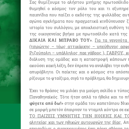
Σας θυμίζουμε το αλήστου μνήμης πρωτοσέλιδο μ
θυμηθεί ο κόσμος τον ρόλο του και τι εξυπηρε
παιχνίδια που παίζει ο εκδότης της φυλλάδας αυτ
αγώνα εγκλήματα που πραγματικά κινδύνευσαν ζω
ιστορία του συλλόγου, με αποκλειστική ευθύνη το
της οικογενείας βγήκε με πρωτοσέλιδο κατά της
ΔΙΚΑΙΑ ΚΑΙ ΜΠΡΑΒΟ ΤΟΥ»
.
Για τα γεγονότα
(τσιρώνης – τέως αττικάρχης – υπεύθυνος ασφ
Ριζούπολη – υπάλληλος παε γάβρος ), ΓΑΒΡΟΥ, κο
διάλυση της ομάδας και η καταστροφή κάποιων π
ακούσει κακή λέξη, δεν έπρεπε να αναλάβει την ευθύ
απυρόβλητο. Οι παίκτες και ο κόσμος στο απόσπα
ρίξουμε το φταίξιμο, σιγά το πρόβλημα, θα δημιου
Έχει το θράσος να μιλάει για μαύρη σελίδα ο τύπο
Παναθηναϊκός. Τότε ήταν απλά το ήθελε και το π
φύγετε από δω!»
στην ομάδα του καπετάνιου Νικό
σε μορφή μπετόν έπαιρναν το νταμπλ κόντρα σε εκ
ΤΟ ΠΑΙΖΕΙΣ ΥΜΝΗΤΗΣ ΤΗΝ ΗΘΙΚΗΣ ΚΑΙ ΤΟΥ 
αλητείας και των ηθικών αυτουργών της βίας.
Από
επεισοδίων, ο συγκεκριμένος έχει πάρει σβάρνα τ