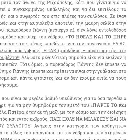
ετά τον αγώνα της Ριζούπολης, κάτι που γίνεται για να
τεί ο συγκεκριμένος υπάλληλος και να δει επιτέλους τα
ής και ο συφερτός του στις πλάτες του συλλόγου. Σε έναν
ές και στην κυριολεξία αποτελεί την μαύρη σελίδα στην
υ παρκαδόρου Γιάννη (περίεργο ε;), ο εν λόγω εντολοδόχος
 ομάδας και υπέρ του γάβρου.
«ΤΟ ΗΘΕΛΕ ΚΑΙ ΤΟ ΠΗΡΕ
 εκείνης της μέρας κουβέντα, για την συνεργασία ΕΛ.ΑΣ.
αλείας παε γάβρος), ΕΠΑΕ (μπαλόκας – παρατηρητής στη
υβέντα!!!
Άλλωστε μεγαλύτερη σημασία είχε για εκείνον η
αικτών. Τότε όμως, ο παρκαδόρος Γιάννης δεν έπρεπε να
νη, ο Γιάννης έπρεπε και πρέπει να είναι στην γυάλα και στο
σμα και πάντα φταίχτες και αν δεν έχουμε αιτία να τους
ργήσουμε.
ς που είναι σε μεγάλο βαθμό υπεύθυνος για τα όσα περνάει ο
ήρε, για να μην θυμηθούμε τον εμετό του
«ΠΑΡΤΕ ΤΟ και
λα Πατέρα, όταν αυτή μαζί με τον κόσμο και την διοίκηση
τός και εντός εχθρούς.
ΠΑΕΙ ΠΟΛΥ ΝΑ ΜΙΛΑΣ ΕΣΥ ΚΑΙ ΝΑ
ΣΥΛΛΟΓΟΥ. Ανήκεις στην κατηγορία των καθηγητών
 το τέλος του παιχνιδιού με τον γάβρο και των στημένων
α ΜΜΕ και σε κάθε τόνο και ύφος αποκαλεί τον οργανωμένο