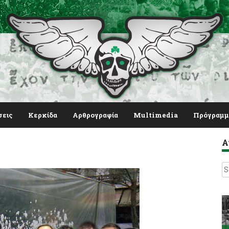
σεις
Κερκίδα
Αρθρογραφία
Multimedia
Πρόγραμμ
Α
S
fo