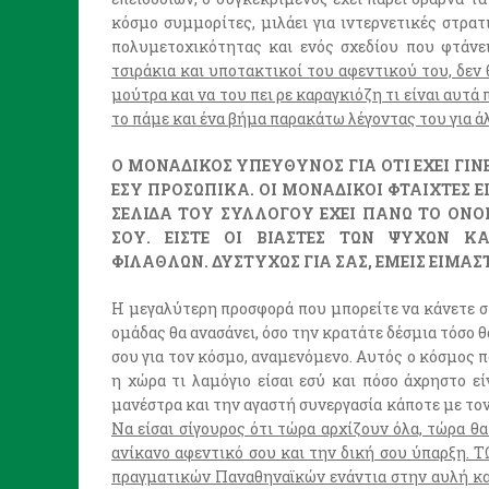
κόσμο συμμορίτες, μιλάει για ιντερνετικές στρατ
πολυμετοχικότητας και ενός σχεδίου που φτάνε
τσιράκια και υποτακτικοί του αφεντικού του, δεν 
μούτρα και να του πει ρε καραγκιόζη τι είναι αυτά 
το πάμε και ένα βήμα παρακάτω λέγοντας του για ά
Ο ΜΟΝΑΔΙΚΟΣ ΥΠΕΥΘΥΝΟΣ ΓΙΑ ΟΤΙ ΕΧΕΙ ΓΙΝΕ
ΕΣΥ ΠΡΟΣΩΠΙΚΑ. ΟΙ ΜΟΝΑΔΙΚΟΙ ΦΤΑΙΧΤΕΣ Ε
ΣΕΛΙΔΑ ΤΟΥ ΣΥΛΛΟΓΟΥ ΕΧΕΙ ΠΑΝΩ ΤΟ ΟΝΟ
ΣΟΥ. ΕΙΣΤΕ ΟΙ ΒΙΑΣΤΕΣ ΤΩΝ ΨΥΧΩΝ 
ΦΙΛΑΘΛΩΝ. ΔΥΣΤΥΧΩΣ ΓΙΑ ΣΑΣ, ΕΜΕΙΣ ΕΙΜΑΣΤ
Η μεγαλύτερη προσφορά που μπορείτε να κάνετε στ
ομάδας θα ανασάνει, όσο την κρατάτε δέσμια τόσο θ
σου για τον κόσμο, αναμενόμενο. Αυτός ο κόσμος πο
η χώρα τι λαμόγιο είσαι εσύ και πόσο άχρηστο εί
μανέστρα και την αγαστή συνεργασία κάποτε με το
Να είσαι σίγουρος ότι τώρα αρχίζουν όλα, τώρα θ
ανίκανο αφεντικό σου και την δική σου ύπαρξ
πραγματικών Παναθηναϊκών ενάντια στην αυλή και