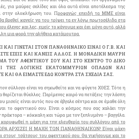
ιές, για μαύρες σελίδες και όλα αυτά είναι αποτέλεσμα της
ι στην ολοκλήρωση του. Π
ροφανώς επειδή τα ΜΜΕ είναι
θα βρεθεί κανείς να του τρίψει τα εν λόγω πρωτοσέλιδα στα
που έλεγες και λες, εμείς το κάνουμε και όχι μόνο αυτό, αλλά
λλη μια φορά την αλήθεια κατάμουτρα.
Ι ΚΑΙ ΓΙΝΕΤΑΙ ΣΤΟΝ ΠΑΝΑΘΗΝΑΙΚΟ ΕΙΝΑΙ Ο Γ.Β. ΚΑΙ
ΙΣΤΕ ΕΣΕΙΣ ΚΑΙ ΚΑΝΕΙΣ ΑΛΛΟΣ. Η ΜΟΝΑΔΙΚΗ ΜΑΥΡΗ
ΜΑ ΤΟΥ ΑΦΕΝΤΙΚΟΥ ΣΟΥ ΚΑΙ ΣΤΟ ΚΕΝΤΡΟ ΤΟ ΔΙΚΟ
ΚΑΙ ΤΗΣ ΛΟΓΙΚΗΣ ΕΚΑΤΟΜΜΥΡΙΩΝ ΟΠΑΔΩΝ ΚΑΙ
Ε ΚΑΙ ΘΑ ΕΙΜΑΣΤΕ ΕΔΩ ΚΟΝΤΡΑ ΣΤΑ ΣΧΕΔΙΑ ΣΑΣ.
ον σύλλογο είναι να σηκωθείτε και να φύγετε ΧΘΕΣ. Τότε η
α θερίζεται θύελλες. Περίμενες καιρό να πετάξεις την λάσπη
υ μισείς είναι αυτός που σε έβγαλε σέντρα και σε έμαθε όλη
ναι το αφεντικού σου. Είναι ο κόσμος που σας χαλάει την
ν πράκτορα – κόκκαλη και τώρα με τον ξεπλυμένο – βαγγέλα.
α κορυφωθεί η μάχη για την ελευθερία του συλλόγου από το
η. ΤΩΡΑ ΑΡΧΙΖΕΙ Η ΜΑΧΗ ΤΩΝ ΠΑΝΑΘΗΝΑΙΚΩΝ! Είναι μάχη
 στους τσάτσους του αφεντικού σου. Θα νικήσουμε και το