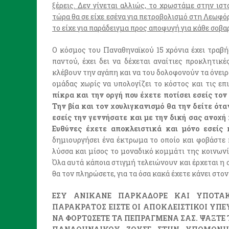
ξέρεις. Δεν γίνεται αλλιώς, το χρωστάμε στην ισ
τώρα θα σε είχε εσένα για πετροβολισμό στη Λεωφόρ
το είχε για παράδειγμα προς αποφυγή για κάθε σοβ
O κόσμος του Παναθηναϊκού 15 χρόνια έχει τραβήξ
παντού, έχει δει να δέχεται αναίτιες προκλητικέ
κλέβουν την αγάπη και να του δολοφονούν τα όνειρ
ομάδας χωρίς να υπολογίζει το κόστος και τις ε
πίκρα και την οργή που έχετε ποτίσει εσείς τον
Την βία και τον χουλιγκανισμό θα την δείτε ότα
εσείς την γεννήσατε και με την δική σας ανοχή
Ευθύνες έχετε αποκλειστικά και μόνο εσείς
δημιουργήσει ένα έκτρωμα το οποίο και φοβάστε κ
λύσσα και μίσος το μοναδικό κομμάτι της κοινωνί
Όλα αυτά κάποια στιγμή τελειώνουν και έρχεται η 
θα τον πληρώσετε, για τα όσα κακά έχετε κάνει στο
ΕΣΥ ΑΝΙΚΑΝΕ ΠΑΡΚΑΔΟΡΕ ΚΑΙ ΥΠΟΤΑ
ΠΑΡΑΚΡΑΤΟΣ ΕΙΣΤΕ ΟΙ ΑΠΟΚΛΕΙΣΤΙΚΟΙ ΥΠ
ΝΑ ΦΟΡΤΩΣΕΤΕ ΤΑ ΠΕΠΡΑΓΜΕΝΑ ΣΑΣ. ΨΑΞΤΕ