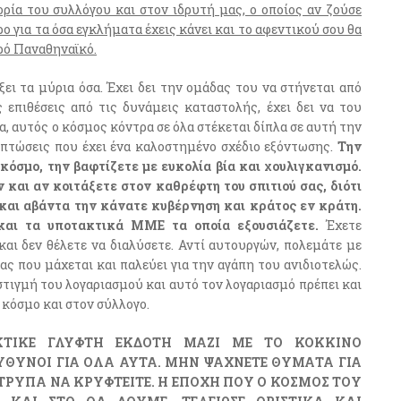
τορία του συλλόγου και στον ιδρυτή μας, ο οποίος αν ζούσε
ο για τα όσα εγκλήματα έχεις κάνει και το αφεντικού σου θα
αρό Παναθηναϊκό.
ει τα μύρια όσα. Έχει δει την ομάδας του να στήνεται από
ς επιθέσεις από τις δυνάμεις καταστολής, έχει δει να του
α, αυτός ο κόσμος κόντρα σε όλα στέκεται δίπλα σε αυτή την
πιπτώσεις που έχει ένα καλοστημένο σχέδιο εξόντωσης.
Την
 κόσμο, την βαφτίζετε με ευκολία βία και χουλιγκανισμό.
ν και αν κοιτάξετε στον καθρέφτη του σπιτιού σας, διότι
 και αβάντα την κάνατε κυβέρνηση και κράτος εν κράτη.
 και τα υποτακτικά ΜΜΕ τα οποία εξουσιάζετε.
Έχετε
αι δεν θέλετε να διαλύσετε. Αντί αυτουργών, πολεμάτε με
ας που μάχεται και παλεύει για την αγάπη του ανιδιοτελώς.
στιγμή του λογαριασμού και αυτό τον λογαριασμό πρέπει και
ν κόσμο και στον σύλλογο.
ΚΤΙΚΕ ΓΛΥΦΤΗ ΕΚΔΟΤΗ ΜΑΖΙ ΜΕ ΤΟ ΚΟΚΚΙΝΟ
ΕΥΘΥΝΟΙ ΓΙΑ ΟΛΑ ΑΥΤΑ. ΜΗΝ ΨΑΧΝΕΤΕ ΘΥΜΑΤΑ ΓΙΑ
 ΤΡΥΠΑ ΝΑ ΚΡΥΦΤΕΙΤΕ. Η ΕΠΟΧΗ ΠΟΥ Ο ΚΟΣΜΟΣ ΤΟΥ