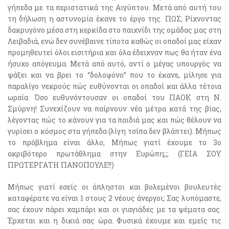
γήπεδα με τα περιστατικά της Αιγύπτου. Μετά από αυτή του
τη δήλωση η αστυνομία έκανε το έργο της. ΠΩΣ; Ρίχνοντας
δακρυγόνο μέσα στη κερκίδα στο παιχνίδι της ομάδας μας στη
Λειβαδιά, ενώ δεν συνέβαινε τίποτα καθώς οι οπαδοί μας είχαν
προμηθευτεί όλοι εισιτήρια και όλα έδειχναν πως θα ήταν ένα
ήσυχο απόγευμα. Μετά από αυτό, αντί ο μέγας υπουργός να
ψάξει και να βρει το “δολοφόνο” που το έκανε, μίλησε για
παραλίγο νεκρούς πώς ευθύνονται οι οπαδοί και άλλα τέτοια
ωραία. Όσο ευθυνόντουσαν οι οπαδοί του ΠΑΟΚ στη Ν.
Σμύρνη! Συνεχίζουν να παίρνουν νέα μέτρα κατά της βίας,
λέγοντας πώς το κάνουν για τα παιδιά μας και πώς θέλουν να
γυρίσει ο κόσμος στα γήπεδα (λίγη τσίπα δεν βλάπτει). Μήπως
το πρόβλημα είναι άλλο; Μήπως γιατί έχουμε το 3ο
ακριβότερο πρωτάθλημα στην Ευρώπη;;; (ΓΕΙΑ ΣΟΥ
ΠΡΩΤΕΡΓΑΤΗ ΠΑΝΟΠΟΥΛΕ!!)
Μήπως γιατί εσείς οι άπληστοι και βολεμένοι βουλευτές
καταφέρατε να είναι 1 στους 2 νέους άνεργοι; Σας λυπόμαστε,
σας έχουν πάρει χαμπάρι και οι γιαγιάδες με τα ψέματα σας.
Έρχεται και η δικιά σας ώρα. Φυσικά έχουμε και εμείς τις