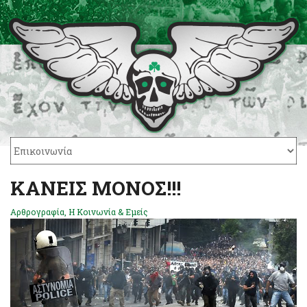
KANEIΣ ΜΟΝΟΣ!!!
Αρθρογραφία
,
Η Κοινωνία & Εμείς