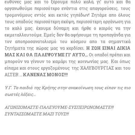
ευθύνες μας και το ξέρουμε πολύ καλά, γι’ αυτό και θα
οργανωθούμε περισσότερο ενάντια στις απαγορεύσεις, τους
τρομονόμους εντός και εκτός γηπέδων! Ζητάμε απο όλους
τους οπαδούς περισσότερη σκέψη, περισσότερη οργάνωση για
το καλό μας. έχουμε δύναμη και ήρθε ο καιρός να την
εκμεταλλευτούμε. Εμείς δεν θα αφήσουμε τη προπαγάνδα για
τον αποπροσανατολισμό του κόσμου απο τα σημαντικά
ζητήματα της χώρας μας να κερδίσει.
Η ΖΩΗ ΕΙΝΑΙ ΔΙΚΙΑ
ΜΑΣ ΚΑΙ ΘΑ ΠΑΛΕΨΟΥΜΕ ΓΙ’ ΑΥΤΟ…
Οι οπαδοί πρέπει και
μπορούν να γίνουν το καμάρι της κοινωνίας μας. Και όπως
είπαμε και στους εργαζομένους της ΧΑΛΥΒΟΥΡΓΙΑΣ και του
ALTER …
ΚΑΝΕΝΑΣ ΜΟΝΟΣ!!!
Υ.Γ. Τα παιδιά της Κρήτης στην ανακοίνωση τους είπαν τις πιο
σωστές λέξεις…
ΑΓΩΝΙΖΟΜΑΣΤΕ-ΠΑΛΕΥΟΥΜΕ-ΣΥΣΠΕΙΡΩΝΟΜΑΣΤΕ!!!
ΣΥΝΤΑΣΣΟΜΑΣΤΕ ΜΑΖΙ ΤΟΥΣ!!!