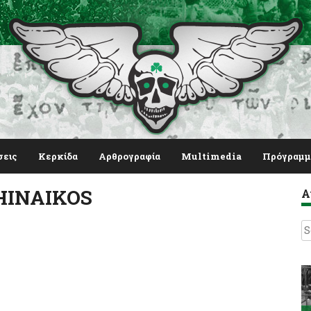
σεις
Κερκίδα
Αρθρογραφία
Multimedia
Πρόγραμμ
THINAIKOS
Α
S
fo