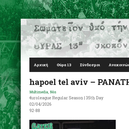
Αρχική
Θύρα 13
Σύνδεσμοι
Ανακοινώ
hapoel tel aviv – PANA
Multimedia
,
Νέα
€uroleague Regular Season | 35th Day
02/04/2026
92-88