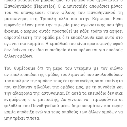
Παναθηναϊκός (Περιστέρι). Ο κ. μπιτσαξής αποφάσισε μόνος
του να απαγορεύσει στους φίλους του Παναθηναϊκού τη
μετακίνηση στη Τρίπολη αλλά και στην Κέρκυρα. Είναι
εμφανές πλέον μετά την τιμωρία μιας αγωνιστικής που ήδη
έχουμε, ο κύριος αυτός προσπαθεί με κάθε τρόπο να αφήσει
απροστάτευτη την ομάδα με ό,τι επακόλουθο έχει αυτό στο
αγωνιστικό κομμάτι. Η εμπάθειά του είναι πρωτοφανής αφού
δεν δείχνει την ίδια ευαισθησία όταν πρόκειται για οπαδούς
άλλων ομάδων.
Του θυμίζουμε ότι τη μέρα του ντέρμπυ με τον αιώνιο
αντίπαλο, οπαδοί της ομάδας του λιμανιού που ακολουθούσαν
τον πούλμαν της ομάδας τους έστησαν ενέδρα, σε αυτοκίνητα
που επέβαιναν φίλαθλοι της ομάδας μας, με τη συνοδεία και
την αδιαφορία της αστυνομίας. Γι’ αυτά τα επεισόδια δεν είχε
ενημέρωση ο κ. μπιτσαξής; Δε γίνεται να τιμωρούνται οι
φίλαθλοι του Παναθηναϊκού μέσω δημοσιευμάτων και χωρίς
καμία απόδειξη ενώ για τους οπαδούς των άλλων ομάδων να
μην τρέχει τίποτα.