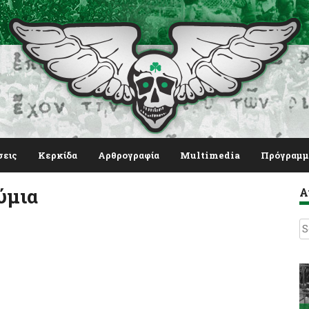
σεις
Κερκίδα
Αρθρογραφία
Multimedia
Πρόγραμμ
ύμια
Α
S
fo