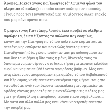
Άραβες,Πακιστανούς και Έλληνες (δηλωμένοι φίλοι του
ολυμπιακού κιόλας)
οι οποίοι έχουν απώτερους σκοπούς,
ξένους προς τον Παναθηναϊκό μας, θυμίζοντας άλλες εποχές
που μας πάνε χρόνια πίσω.
Ο μπροστινός Γιαννάκης
, λοιπόν,
έχει προβεί σε ολέθρια
σφάλματα, ξεφτιλίζοντας το σύλλογο παγκοσμίως,
κάνoντας την Παε γραφείο τύπου πολιτικού κόμματος, με
στελέχη καρκινώματα και παντελώς άσχετα με την
Παναθηναϊκή ιδέα, γελοιοποιώντας μας με ποδοσφαιριστές
που δεν τους ξέρει η ίδια τους η μάνα, δίνοντάς τους το
δικαίωμα να μας σέρνουν στα δικαστήρια για μερικές χιλιάδες
ευρώ και να μας επιβάλλονται αφαιρέσεις βαθμών. Μας έχει
αναγκάσει να συμπορευόμαστε με ομάδες τύπου Λεβαδειακού
και Κέρκυρας, να είμαστε στην ευχέρεια της ψήφου τους για
να σωθούμε, ενώ ταυτόχρονα παρακαλάει για συμμαχίες με
ομάδες νάνους μπροστά μας, με αντάλλαγμα τις πλάτες μας
για την εξασφάλιση επικερδούς τηλεοπτικού συμβολαίου…..
Με αυτά και άλλα πολλά μας έχει κάνει να ντρεπόμαστε για
την ύπαρξή μας.