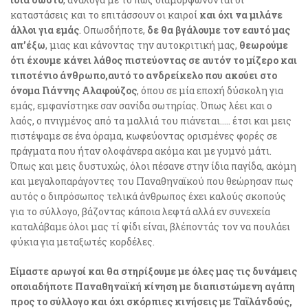
καταστάσεις και το επιτάσσουν οι καιροί
και όχι να μιλάνε
άλλοι για εμάς
. Οπωσδήποτε,
δε θα βγάλουμε τον εαυτό μας
απ’έξω
, μιας και κάνοντας την αυτοκριτική μας,
θεωρούμε
ότι έχουμε κάνει λάθος πιστεύοντας σε αυτόν το μίζερο και
τιποτένιο άνθρωπο,αυτό το ανδρείκελο που ακούει στο
όνομα Γιάννης Αλαφούζος
, όπου σε μία εποχή δύσκολη για
εμάς, εμφανίστηκε σαν σανίδα σωτηρίας. Όπως λέει και ο
λαός, ο πνιγμένος από τα μαλλιά του πιάνεται….. έτσι και μεις
πιστέψαμε σε ένα όραμα, κωφεύοντας ορισμένες φορές σε
πράγματα που ήταν ολοφάνερα ακόμα και με γυμνό μάτι.
Όπως και μεις δυστυχώς, όλοι πέσανε στην ίδια παγίδα, ακόμη
και μεγαλοπαράγοντες του Παναθηναϊκού που θεώρησαν πως
αυτός ο διπρόσωπος τελικά άνθρωπος έχει καλούς σκοπούς
για το σύλλογο, βάζοντας κάποια λεφτά αλλά εν συνεχεία
καταλάβαμε όλοι μας τί φίδι είναι, βλέποντάς τον να πουλάει
φύκια για μεταξωτές κορδέλες.
Είμαστε αρωγοί και θα στηρίξουμε με όλες μας τις δυνάμεις
οποιαδήποτε Παναθηναϊκή κίνηση με διαπιστώμενη αγάπη
προς το σύλλογο και όχι σκόρπιες κινήσεις με Ταϊλάνδούς,