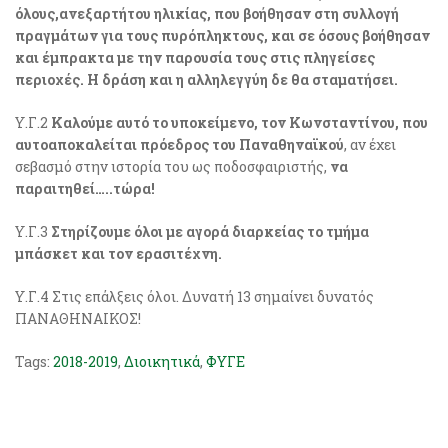
όλους,ανεξαρτήτου ηλικίας, που βοήθησαν στη συλλογή
πραγμάτων για τους πυρόπληκτους, και σε όσους βοήθησαν
και έμπρακτα με την παρουσία τους στις πληγείσες
περιοχές. Η δράση και η αλληλεγγύη δε θα σταματήσει.
Υ.Γ.2
Καλούμε αυτό το υποκείμενο, τον Κωνσταντίνου, που
αυτοαποκαλείται πρόεδρος του Παναθηναϊκού
, αν έχει
σεβασμό στην ιστορία του ως ποδοσφαιριστής,
να
παραιτηθεί…..τώρα!
Υ.Γ.3
Στηρίζουμε όλοι με αγορά διαρκείας το τμήμα
μπάσκετ και τον ερασιτέχνη.
Υ.Γ.4 Στις επάλξεις όλοι. Δυνατή 13 σημαίνει δυνατός
ΠΑΝΑΘΗΝΑΙΚΟΣ!
Tags:
2018-2019
,
Διοικητικά
,
ΦΥΓΕ