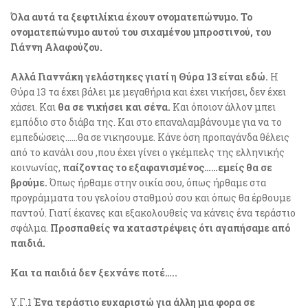
Όλα αυτά τα ξεφτιλίκια έχουν ονοματεπώνυμο. Το
ονοματεπώνυμο αυτού του σιχαμένου μπροστινού, του
Γιάννη Αλαφούζου.
Αλλά Γιαννάκη γελάστηκες γιατί η Θύρα 13 είναι εδώ.
Η
Θύρα 13 τα έχει βάλει με μεγαθήρια και έχει νικήσει, δεν έχει
χάσει. Και
θα σε νικήσει και σένα.
Και όποιον άλλον μπει
εμπόδιο στο διάβα της. Και στο επαναλαμβάνουμε για να το
εμπεδώσεις……θα σε νικησουμε. Κάνε όση προπαγάνδα θέλεις
από το κανάλι σου ,που έχει γίνει ο γκέμπελς της ελληνικής
κοινωνίας,
παίζοντας το εξαφανισμένος……εμείς θα σε
βρούμε.
Όπως ήρθαμε στην οικία σου, όπως ήρθαμε στα
προγράμματα του γελοίου σταθμού σου και όπως θα έρθουμε
παντού. Γιατί έκανες και εξακολουθείς να κάνεις ένα τεράστιο
σφάλμα.
Προσπαθείς να καταστρέψεις ότι αγαπήσαμε από
παιδιά.
Και τα παιδιά δεν ξεχνάνε ποτέ…..
Υ.Γ.1
Ένα τεράστιο ευχαριστώ για άλλη μια φορα σε