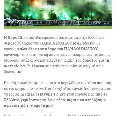
Η Θύρα 13
, το μεγαλύτερο οπαδικό κίνημα στην Ελλάδα, ο
θεματοφύλακας του ΠΑΝΑΘΗΝΑΪΚΟΥ ΜΑΣ εδώ και 51
χρόνια,
καλεί όλον τον κόσμο του ΠΑΝΑΘΗΝΑΪΚΟΥ
,
οργανωμένο και μη, να αφυπνιστεί, να παραμερίσει τις όποιες
διαφορές υπάρχουν, και
να γίνει η αιχμή του δόρατος για τη
σωτηρία του
Συλλόγου
σε αυτήν την κρίσιμη στιγμή που
βιώνουμε.
Επειδή, όπως έχουμε πει και στο παρελθόν στον τύπο που μας
κατέστρεψε, από το twitter δε γ@μ*σε κανείς (και γενικά από
τα social media),
ξεκινάμε
τις κινητοποιήσεις μας
από το
Σάββατο
,
γεμίζοντας τη Λεωφόρο μας για να στηρίξουμε
αγωνιστικά την
ομάδα μας.