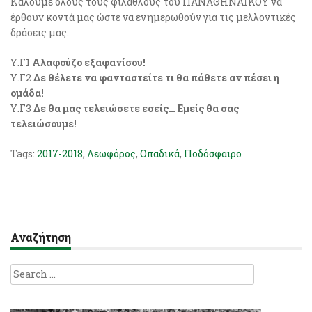
Καλούμε όλους τους φιλάθλους του ΠΑΝΑΘΗΝΑΪΚΟΥ να
έρθουν κοντά μας ώστε να ενημερωθούν για τις μελλοντικές
δράσεις μας.
Υ.Γ1
Αλαφούζο εξαφανίσου!
Υ.Γ2
Δε θέλετε να φανταστείτε τι θα πάθετε αν πέσει η
ομάδα!
Υ.Γ3
Δε θα μας τελειώσετε εσείς… Εμείς θα σας
τελειώσουμε!
Tags:
2017-2018
,
Λεωφόρος
,
Οπαδικά
,
Ποδόσφαιρο
Αναζήτηση
Search
for: