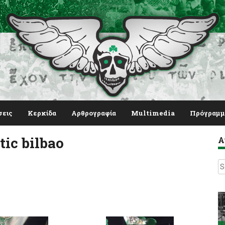
σεις
Κερκίδα
Αρθρογραφία
Multimedia
Πρόγραμμ
ic bilbao
Α
S
fo