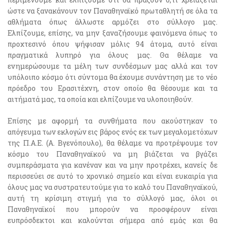
ώστε να ξανακάνουν τον Παναθηναϊκό πρωταθλητή σε όλα τα
αθλήματα όπως άλλωστε αρμόζει στο σύλλογο μας.
Ελπίζουμε, επίσης, να μην ξαναζήσουμε φαινόμενα όπως το
προχτεσινό όπου ψήφισαν μόλις 94 άτομα, αυτό είναι
πραγματικά λυπηρό για όλους μας. Θα θέλαμε να
ενημερώσουμε τα μέλη των συνδέσμων μας αλλά και τον
υπόλοιπο κόσμο ότι σύντομα θα έχουμε συνάντηση με το νέο
πρόεδρο του Ερασιτέχνη, στον οποίο θα θέσουμε και τα
αιτήματά μας, τα οποία και ελπίζουμε να υλοποιηθούν.
Επίσης με αφορμή τα συνθήματα που ακούστηκαν το
απόγευμα των εκλογών εις βάρος ενός εκ των μεγαλομετόχων
της Π.Α.Ε. (Α. Βγενόπουλο), θα θέλαμε να προτρέψουμε τον
κόσμο του Παναθηναϊκού να μη βιάζεται να βγάζει
συμπεράσματα για κανέναν και να μην προτρέχει, κανείς δε
περισσεύει σε αυτό το χρονικό σημείο και είναι ευκαιρία για
όλους μας να συστρατευτούμε για το καλό του Παναθηναϊκού,
αυτή τη κρίσιμη στιγμή για το σύλλογό μας, όλοι οι
Παναθηναϊκοί που μπορούν να προσφέρουν είναι
ευπρόσδεκτοι και καλούνται σήμερα από εμάς και θα