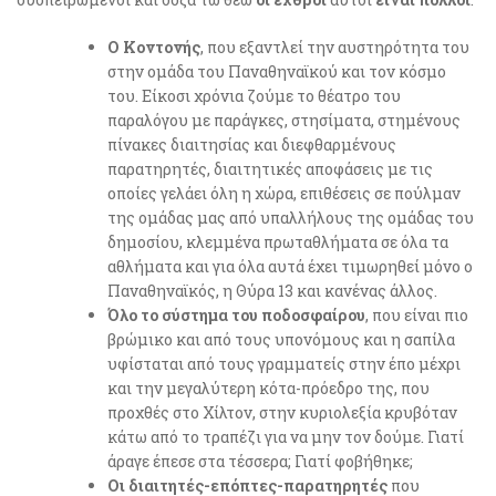
Ο Κοντονής
, που εξαντλεί την αυστηρότητα του
στην ομάδα του Παναθηναϊκού και τον κόσμο
του. Είκοσι χρόνια ζούμε το θέατρο του
παραλόγου με παράγκες, στησίματα, στημένους
πίνακες διαιτησίας και διεφθαρμένους
παρατηρητές, διαιτητικές αποφάσεις με τις
οποίες γελάει όλη η χώρα, επιθέσεις σε πούλμαν
της ομάδας μας από υπαλλήλους της ομάδας του
δημοσίου, κλεμμένα πρωταθλήματα σε όλα τα
αθλήματα και για όλα αυτά έχει τιμωρηθεί μόνο ο
Παναθηναϊκός, η Θύρα 13 και κανένας άλλος.
Όλο το σύστημα του ποδοσφαίρου
, που είναι πιο
βρώμικο και από τους υπονόμους και η σαπίλα
υφίσταται από τους γραμματείς στην έπο μέχρι
και την μεγαλύτερη κότα-πρόεδρο της, που
προχθές στο Χίλτον, στην κυριολεξία κρυβόταν
κάτω από το τραπέζι για να μην τον δούμε. Γιατί
άραγε έπεσε στα τέσσερα; Γιατί φοβήθηκε;
Οι διαιτητές-επόπτες-παρατηρητές
που