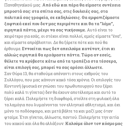
Παναθηναϊκού μας.
Από εδώ και πέρα θα είμαστε συνέχεια
μπροστά σας: στα σπίτια σας, στις δουλειές σας, στα
πολιτικά σας γραφεία, σε εκδηλώσεις.
Θα εμφανιζόμαστε
ξαφνικά εκεί που δεν μας περιμένετε και θα τα ”λέμε”,
ειρηνικά πάντα, μέχρι να σας νικήσουμε.
Αυτό είναι το
χειρότερο για εσάς, οι στόχοι είναι πολλοί, εμείς είμαστε ”ένα”,
και είμαστε απρόβλεπτοι. Δε θα ξέρετε πότε και πού θα
έρθουμε.
Εννοείται πως δεν απειλούμε κανέναν, έτσι κι
αλλιώς ειρηνικά θα ερχόμαστε πάντα.
Τώρα αν εσείς,
θέλετε να κρύβεστε κάτω από τα τραπέζια στα τέσσερα,
είναι επιλογή σας, μπορεί να σας αρέσει άλλωστε.
Σαν Θύρα 13, θα σταθούμε απέναντι στους εχθρούς του
Συλλόγου, που μας κάνουν κακό τόσα χρόνια. Οι επιλογές του
Κοντονή (φυσικά εν γνώσει του πρωθυπουργού που ξέρει
πολύ καλά τι γίνεται) δεν θα έχουν αποτέλεσμα και αυτό το
ξέρει καλά. Πολεμήστε τη διαφθορά, στείλτε στη φυλακή όλα
τα λαμόγια που λυμαίνονται τον ελληνικό αθλητισμό, και όχι
μόνο το ποδόσφαιρο, και μετά βάλτε τα και μαζί μας όταν
φταίμε. Έτσι γίνεται, άλλωστε, παντού. Πολεμήστε την αιτία
του κακού και όλα θα αλλάξουν.
Καλούμε όλον τον κόσμο μας