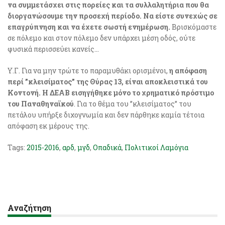
να συμμετάσχει στις πορείες και τα συλλαλητήρια που θα
διοργανώσουμε την προσεχή περίοδο. Να είστε συνεχώς σε
επαγρύπνηση και να έχετε σωστή ενημέρωση.
Βρισκόμαστε
σε πόλεμο και στον πόλεμο δεν υπάρχει μέση οδός, ούτε
φυσικά περισσεύει κανείς…
Υ.Γ. Για να μην τρώτε το παραμυθάκι ορισμένοι,
η απόφαση
περί ”κλεισίματος” της Θύρας 13, είναι αποκλειστικά του
Κοντονή. Η ΔΕΑΒ εισηγήθηκε μόνο το χρηματικό πρόστιμο
του Παναθηναϊκού
. Για το θέμα του ”κλεισίματος” του
πετάλου υπήρξε διχογνωμία και δεν πάρθηκε καμία τέτοια
απόφαση εκ μέρους της.
Tags:
2015-2016
,
αρδ
,
μγδ
,
Οπαδικά
,
Πολιτικοί Λαμόγια
Αναζήτηση