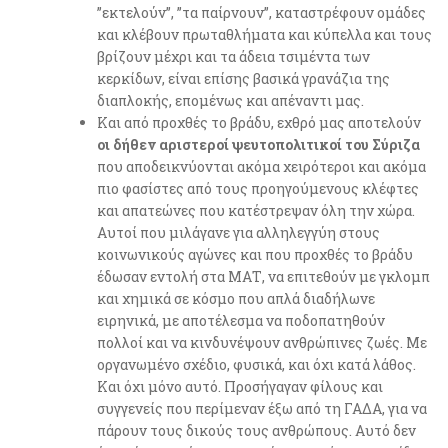
”εκτελούν”, ”τα παίρνουν”, καταστρέφουν ομάδες
και κλέβουν πρωταθλήματα και κύπελλα και τους
βρίζουν μέχρι και τα άδεια τσιμέντα των
κερκίδων, είναι επίσης βασικά γρανάζια της
διαπλοκής, επομένως και απέναντι μας.
Και από προχθές το βράδυ, εχθρό μας αποτελούν
οι δήθεν αριστεροί ψευτοπολιτικοί του Σύριζα
που αποδεικνύονται ακόμα χειρότεροι και ακόμα
πιο φασίστες από τους προηγούμενους κλέφτες
και απατεώνες που κατέστρεψαν όλη την χώρα.
Αυτοί που μιλάγανε για αλληλεγγύη στους
κοινωνικούς αγώνες και που προχθές το βράδυ
έδωσαν εντολή στα ΜΑΤ, να επιτεθούν με γκλομπ
και χημικά σε κόσμο που απλά διαδήλωνε
ειρηνικά, με αποτέλεσμα να ποδοπατηθούν
πολλοί και να κινδυνέψουν ανθρώπινες ζωές. Με
οργανωμένο σχέδιο, φυσικά, και όχι κατά λάθος.
Και όχι μόνο αυτό. Προσήγαγαν φίλους και
συγγενείς που περίμεναν έξω από τη ΓΑΔΑ, για να
πάρουν τους δικούς τους ανθρώπους. Αυτό δεν