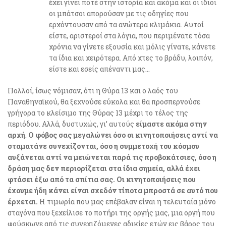
έχει γίνει ποτέ στην ιστορία και ακόμα και οι ίδιοι
οι μπάτσοι απορούσαν με τις οδηγίες που
ερχόντουσαν από τα ανώτερα κλιμάκια. Αυτοί
είστε, αριστεροί στα λόγια, που περιμένατε τόσα
χρόνια να γίνετε εξουσία και μόλις γίνατε, κάνετε
τα ίδια και χειρότερα. Από χτες το βράδυ, λοιπόν,
είστε και εσείς απέναντι μας…
Πολλοί, ίσως νόμισαν, ότι η Θύρα 13 και ο λαός του
Παναθηναϊκού, θα ξεχνούσε εύκολα και θα προσπερνούσε
γρήγορα το κλείσιμο της Θύρας 13 μέχρι το τέλος της
περιόδου. Αλλά, δυστυχώς, γι’ αυτούς
είμαστε ακόμα στην
αρχή
.
Ο φόβος σας μεγαλώνει όσο οι κινητοποιήσεις αντί να
σταματάνε συνεχίζονται, όσο η συμμετοχή του κόσμου
αυξάνεται αντί να μειώνεται παρά τις προβοκάτσιες, όσο η
δράση μας δεν περιορίζεται στα ίδια σημεία, αλλά έχει
φτάσει έξω από τα σπίτια σας.
Οι κινητοποιήσεις που
έχουμε ήδη κάνει είναι σχεδόν τίποτα μπροστά σε αυτό που
έρχεται.
Η τιμωρία που μας επέβαλαν είναι η τελευταία μόνο
σταγόνα που ξεχείλισε το ποτήρι της οργής μας, μια οργή που
φούσκωνε από τις συνεχιζόμενες αδικίες ετών εις βάρος του