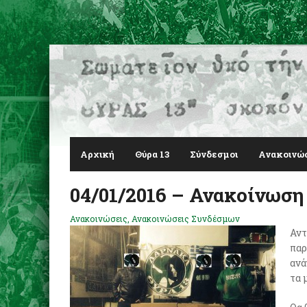
Αρχική
Θύρα 13
Σύνδεσμοι
Ανακοινώ
04/01/2016 – Ανακοίνωση
Ανακοινώσεις
,
Ανακοινώσεις Συνδέσμων
Αντ
παρ
ανά
τα 