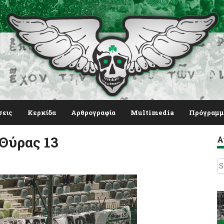
σεις
Κερκίδα
Αρθρογραφία
Multimedia
Πρόγραμμ
 Θύρας 13
Α
S
fo