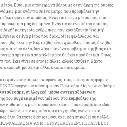
μέτρο. Είναι μια απόπειρα να βάλουμε στην άκρη τις όποιες
υνάμεις μας ενάντια σε ένα μέτρο που προσβάλει την
τά δεύτερον σαν οπαδούς. Ενάντια σε ένα μέτρο που, από
 προσωπικά μας δεδομένα. Ενάντια σε ένα μέτρο που μας
ειδική” κατηγορία ανθρώπων, που χρειάζονται “ειδική”
. Ενάντια σε ένα μέτρο που διαχωρίζει φιλάθλους, ναι
ος (θα) έχει την Κάρτα (θα) είναι φίλαθλος, όποιος δεν (θα)
όπως και τόσα άλλα, δεν λύνει κανένα πρόβλημα της βίας στα
σσότερα αρνητικά αποτελέσματα θα έχει παρά θετικά. Όπως
τι που έχει γίνει σε όποιες άλλες χώρες ισχύει η Κάρτα
σως ακολουθήσουν και άλλα, ακόμα πιο ακραία…
 ότι φαίνεται βρίσκει σύμφωνους τους επίσημους φορείς
ΚΟΙΝΩΝ ενεργειών κάνουμε σαν Πρωτοβουλία, να κινηθούμε
καταθέσαμε, συλλογικά, μέσω συνεργαζόμενων
ης του συγκεκριμένου μέτρου στο Συμβούλιο της
 δεν καθόμαστε με σταυρωμένα χέρια. Προχωράμε από εδώ
ώρο πλέον, στην κερκίδα και στο γήπεδο, ενάντια στο
ως όλοι θα έχετε διαπιστώσει, έχει ήδη σηκωθεί σε πολλά
Α-ΑΜΚΑ-ΦΑΚΕΛΩΜΑ-ΑΦΜ… ΕΙΝΑΙ ΕΛΕΥΘΕΡΟΙ ΠΟΛΙΤΕΣ ΟΙ