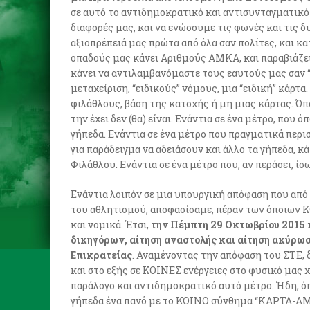
σε αυτό το αντιδημοκρατικό και αντισυνταγματικό 
διαφορές μας, και να ενώσουμε τις φωνές και τις δ
αξιοπρέπειά μας πρώτα από όλα σαν πολίτες, και κα
οπαδούς μας κάνει Αριθμούς ΑΜΚΑ, και παραβιάζει
κάνει να αντιλαμβανόμαστε τους εαυτούς μας σαν “
μεταχείριση, “ειδικούς” νόμους, μια “ειδική” κάρτα
φιλάθλους, βάση της κατοχής ή μη μιας κάρτας. Όποι
την έχει δεν (θα) είναι. Ενάντια σε ένα μέτρο, που 
γήπεδα. Ενάντια σε ένα μέτρο που πραγματικά περι
για παράδειγμα να αδειάσουν και άλλο τα γήπεδα, κά
Φιλάθλου. Ενάντια σε ένα μέτρο που, αν περάσει, ί
Ενάντια λοιπόν σε μια υπουργική απόφαση που από
του αθλητισμού, αποφασίσαμε, πέραν των όποιων 
και νομικά. Έτσι,
την Πέμπτη 29 Οκτωβρίου 2015 
δικηγόρων, αίτηση αναστολής και αίτηση ακύρωσ
Επικρατείας
. Αναμένοντας την απόφαση του ΣΤΕ,
και στο εξής σε ΚΟΙΝΕΣ ενέργειες στο φυσικό μας χ
παράλογο και αντιδημοκρατικό αυτό μέτρο. Ήδη, όπ
γήπεδα ένα πανό με το ΚΟΙΝΟ σύνθημα “ΚΑΡΤ