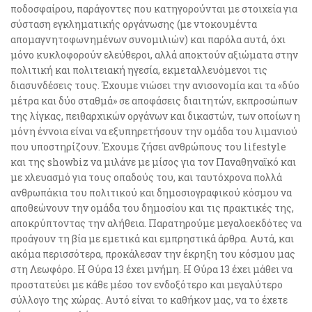
ποδοσφαίρου, παράγοντες που κατηγορούνται με στοιχεία για
σύσταση εγκληματικής οργάνωσης (με ντοκουμέντα
απομαγνητοφωνημένων συνομιλιών) και παρόλα αυτά, όχι
μόνο κυκλοφορούν ελεύθεροι, αλλά αποκτούν αξιώματα στην
πολιτική και πολιτειακή ηγεσία, εκμεταλλευόμενοι τις
διασυνδέσεις τους. Έχουμε νιώσει την ανισονομία και τα «δύο
μέτρα και δύο σταθμά» σε αποφάσεις διαιτητών, εκπροσώπων
της λίγκας, πειθαρχικών οργάνων και δικαστών, των οποίων η
μόνη έννοια είναι να εξυπηρετήσουν την ομάδα του λιμανιού
που υποστηρίζουν. Έχουμε ζήσει ανθρώπους του lifestyle
και της showbiz να μιλάνε με μίσος για τον Παναθηναϊκό και
με χλευασμό για τους οπαδούς του, και ταυτόχρονα πολλά
ανθρωπάκια του πολιτικού και δημοσιογραφικού κόσμου να
αποθεώνουν την ομάδα του δημοσίου και τις πρακτικές της,
αποκρύπτοντας την αλήθεια. Παρατηρούμε μεγαλοεκδότες να
προάγουν τη βία με εμετικά και εμπρηστικά άρθρα. Αυτά, και
ακόμα περισσότερα, προκάλεσαν την έκρηξη του κόσμου μας
στη Λεωφόρο. Η Θύρα 13 έχει μνήμη. Η Θύρα 13 έχει μάθει να
προστατεύει με κάθε μέσο τον ενδοξότερο και μεγαλύτερο
σύλλογο της χώρας. Αυτό είναι το καθήκον μας, να το έχετε