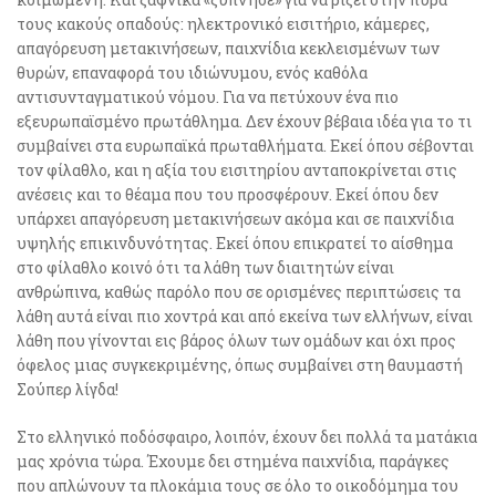
τους κακούς οπαδούς: ηλεκτρονικό εισιτήριο, κάμερες,
απαγόρευση μετακινήσεων, παιχνίδια κεκλεισμένων των
θυρών, επαναφορά του ιδιώνυμου, ενός καθόλα
αντισυνταγματικού νόμου. Για να πετύχουν ένα πιο
εξευρωπαϊσμένο πρωτάθλημα. Δεν έχουν βέβαια ιδέα για το τι
συμβαίνει στα ευρωπαϊκά πρωταθλήματα. Εκεί όπου σέβονται
τον φίλαθλο, και η αξία του εισιτηρίου ανταποκρίνεται στις
ανέσεις και το θέαμα που του προσφέρουν. Εκεί όπου δεν
υπάρχει απαγόρευση μετακινήσεων ακόμα και σε παιχνίδια
υψηλής επικινδυνότητας. Εκεί όπου επικρατεί το αίσθημα
στο φίλαθλο κοινό ότι τα λάθη των διαιτητών είναι
ανθρώπινα, καθώς παρόλο που σε ορισμένες περιπτώσεις τα
λάθη αυτά είναι πιο χοντρά και από εκείνα των ελλήνων, είναι
λάθη που γίνονται εις βάρος όλων των ομάδων και όχι προς
όφελος μιας συγκεκριμένης, όπως συμβαίνει στη θαυμαστή
Σούπερ λίγδα!
Στο ελληνικό ποδόσφαιρο, λοιπόν, έχουν δει πολλά τα ματάκια
μας χρόνια τώρα. Έχουμε δει στημένα παιχνίδια, παράγκες
που απλώνουν τα πλοκάμια τους σε όλο το οικοδόμημα του