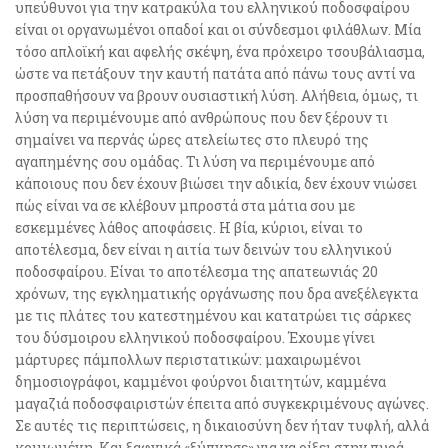
υπεύθυνοι για την κατρακύλα του ελληνικού ποδοσφαίρου
είναι οι οργανωμένοι οπαδοί και οι σύνδεσμοι φιλάθλων. Μία
τόσο απλοϊκή και αφελής σκέψη, ένα πρόχειρο τσουβάλιασμα,
ώστε να πετάξουν την καυτή πατάτα από πάνω τους αντί να
προσπαθήσουν να βρουν ουσιαστική λύση. Αλήθεια, όμως, τι
λύση να περιμένουμε από ανθρώπους που δεν ξέρουν τι
σημαίνει να περνάς ώρες ατελείωτες στο πλευρό της
αγαπημένης σου ομάδας. Τι λύση να περιμένουμε από
κάποιους που δεν έχουν βιώσει την αδικία, δεν έχουν νιώσει
πώς είναι να σε κλέβουν μπροστά στα μάτια σου με
εσκεμμένες λάθος αποφάσεις. Η βία, κύριοι, είναι το
αποτέλεσμα, δεν είναι η αιτία των δεινών του ελληνικού
ποδοσφαίρου. Είναι το αποτέλεσμα της απατεωνιάς 20
χρόνων, της εγκληματικής οργάνωσης που δρα ανεξέλεγκτα
με τις πλάτες του κατεστημένου και κατατρώει τις σάρκες
του δύσμοιρου ελληνικού ποδοσφαίρου. Έχουμε γίνει
μάρτυρες πάμπολλων περιστατικών: μαχαιρωμένοι
δημοσιογράφοι, καμμένοι φούρνοι διαιτητών, καμμένα
μαγαζιά ποδοσφαιριστών έπειτα από συγκεκριμένους αγώνες.
Σε αυτές τις περιπτώσεις, η δικαιοσύνη δεν ήταν τυφλή, αλλά
κοιμωμένη. Και ξαφνικά «ξύπνησε» για να ρίξει στην πυρά