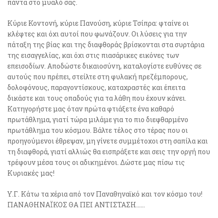
πάντα στο μυαλό σας.
Κύριε Κοντονή, κύριε Πανούση, κύριε Τσίπρα: φταίνε οι
κλέφτες και όχι αυτοί που φωνάζουν. Οι λύσεις για την
πάταξη της βίας και της διαφθοράς βρίσκονται στα συρτάρια
της εισαγγελίας, και όχι στις πιασάρικες εικόνες των
επεισοδίων. Αποδώστε δικαιοσύνη, καταλογίστε ευθύνες σε
αυτούς που πρέπει, στείλτε στη φυλακή πρεζέμπορους,
δολοφόνους, παραγοντίσκους, καταχραστές και έπειτα
δικάστε και τους οπαδούς για τα λάθη που έχουν κάνει.
Κατηγορήστε μας όταν πρώτα φτιάξετε ένα καθαρό
πρωτάθλημα, γιατί τώρα μιλάμε για το πιο διεφθαρμένο
πρωτάθλημα του κόσμου. Βάλτε τέλος στο τέρας που οι
προηγούμενοι έθρεψαν, μη γίνετε συμμέτοχοι στη σαπίλα και
τη διαφθορά, γιατί αλλιώς θα εισπράξετε και σεις την οργή που
τρέφουν μέσα τους οι αδικημένοι. Δώστε μας πίσω τις
Κυριακές μας!
Υ.Γ. Κάτω τα χέρια από τον Παναθηναϊκό και τον κόσμο του!
ΠΑΝΑΘΗΝΑΪΚΟΣ ΘΑ ΠΕΙ ΑΝΤΙΣΤΑΣΗ……