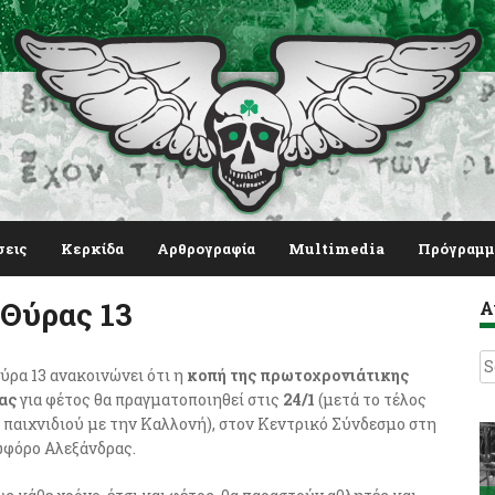
σεις
Κερκίδα
Αρθρογραφία
Multimedia
Πρόγραμμ
 Θύρας 13
Α
S
ύρα 13 ανακοινώνει ότι η
κοπή της πρωτοχρονιάτικης
fo
ας
για φέτος θα πραγματοποιηθεί στις
24/1
(μετά το τέλος
 παιχνιδιού με την Καλλονή), στον Κεντρικό Σύνδεσμο στη
φόρο Αλεξάνδρας.