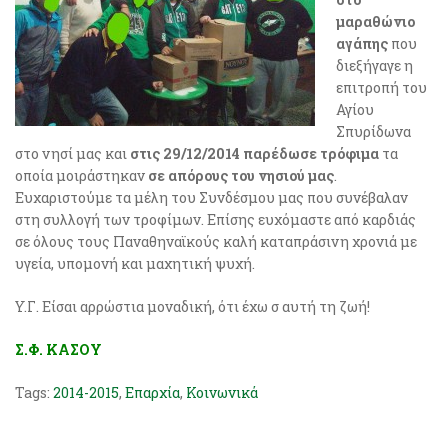
μαραθώνιο
αγάπης
που
διεξήγαγε η
επιτροπή του
Αγίου
Σπυρίδωνα
στο νησί μας και
στις 29/12/2014 παρέδωσε τρόφιμα
τα
οποία μοιράστηκαν
σε απόρους του νησιού μας
.
Ευχαριστούμε τα μέλη του Συνδέσμου μας που συνέβαλαν
στη συλλογή των τροφίμων. Επίσης ευχόμαστε από καρδιάς
σε όλους τους Παναθηναϊκούς καλή καταπράσινη χρονιά με
υγεία, υπομονή και μαχητική ψυχή.
Y.Γ. Είσαι αρρώστια μοναδική, ότι έχω σ αυτή τη ζωή!
Σ.Φ. ΚΑΣΟΥ
Tags:
2014-2015
,
Επαρχία
,
Κοινωνικά