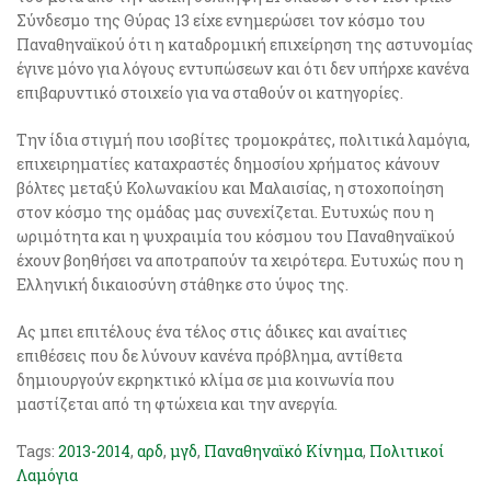
Σύνδεσμο της Θύρας 13 είχε ενημερώσει τον κόσμο του
Παναθηναϊκού ότι η καταδρομική επιχείρηση της αστυνομίας
έγινε μόνο για λόγους εντυπώσεων και ότι δεν υπήρχε κανένα
επιβαρυντικό στοιχείο για να σταθούν οι κατηγορίες.
Την ίδια στιγμή που ισοβίτες τρομοκράτες, πολιτικά λαμόγια,
επιχειρηματίες καταχραστές δημοσίου χρήματος κάνουν
βόλτες μεταξύ Κολωνακίου και Μαλαισίας, η στοχοποίηση
στον κόσμο της ομάδας μας συνεχίζεται. Ευτυχώς που η
ωριμότητα και η ψυχραιμία του κόσμου του Παναθηναϊκού
έχουν βοηθήσει να αποτραπούν τα χειρότερα. Ευτυχώς που η
Ελληνική δικαιοσύνη στάθηκε στο ύψος της.
Ας μπει επιτέλους ένα τέλος στις άδικες και αναίτιες
επιθέσεις που δε λύνουν κανένα πρόβλημα, αντίθετα
δημιουργούν εκρηκτικό κλίμα σε μια κοινωνία που
μαστίζεται από τη φτώχεια και την ανεργία.
Tags:
2013-2014
,
αρδ
,
μγδ
,
Παναθηναϊκό Κίνημα
,
Πολιτικοί
Λαμόγια