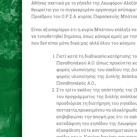
Αθήνας σχετικά με το γήπεδο της Λεωφόρου Αλεξάν
θεωρείται για το συγκεκριμένο οργανισμό ανύπαρκτ
Προέδρου του Ο.Ρ.Σ.Α. κυρίας Παρασκευής Μπάτσου,
Είναι αξιοπερίεργο ότι η κυρία Μπάτσου επέλεξε να
να τοποθετηθεί δημόσια, όπως κάναμε εμείς με τη
που δεν είναι μόνο δικά μας αλλά όλου του κόσμου
Γιατί κατά τη διαδικασία κατάρτισης 
Παναθηναϊκού Α.Ο. (όπως προκύπτει κα
φορείς υλοποίησης του σχεδίου της Διπ
φορείς υλοποίησης της Διπλής Ανάπλασ
Παναθηναϊκός Α.Ο.;
Στο τρίτο σκέλος της απάντησής της (
του προγράμματος της διπλής ανάπλαση
προσδιόρισε τη διατήρηση του γηπέδο
πενταετία,προκειμένου να ολοκληρωθού
επιβεβαιώνει την άποψή μας ότι το σχ
κατεδάφιση του γηπέδου της Λεωφόρου 
εξασφάλιση ούτε καν προσχηματικών α
σχέδιο του κ. Καμίνη δεν έχει την πα