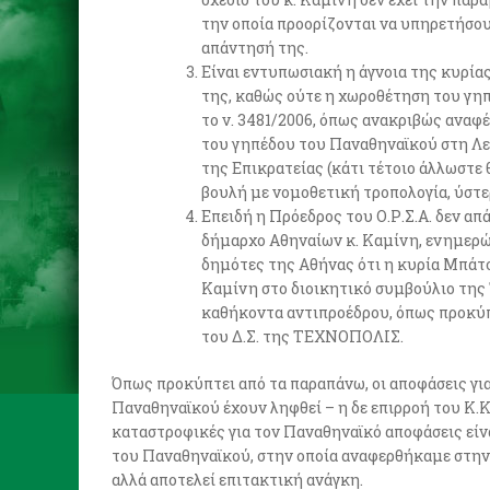
την οποία προορίζονται να υπηρετήσου
απάντησή της.
Είναι εντυπωσιακή η άγνοια της κυρία
της, καθώς ούτε η χωροθέτηση του γηπ
το ν. 3481/2006, όπως ανακριβώς αναφ
του γηπέδου του Παναθηναϊκού στη Λε
της Επικρατείας (κάτι τέτοιο άλλωστε 
βουλή με νομοθετική τροπολογία, ύστ
Επειδή η Πρόεδρος του Ο.Ρ.Σ.Α. δεν απ
δήμαρχο Αθηναίων κ. Καμίνη, ενημερώ
δημότες της Αθήνας ότι η κυρία Μπάτσ
Καμίνη στο διοικητικό συμβούλιο τ
καθήκοντα αντιπροέδρου, όπως προκύπτ
του Δ.Σ. της ΤΕΧΝΟΠΟΛΙΣ.
Όπως προκύπτει από τα παραπάνω, οι αποφάσεις για
Παναθηναϊκού έχουν ληφθεί – η δε επιρροή του Κ.Κ
καταστροφικές για τον Παναθηναϊκό αποφάσεις είν
του Παναθηναϊκού, στην οποία αναφερθήκαμε στην 
αλλά αποτελεί επιτακτική ανάγκη.