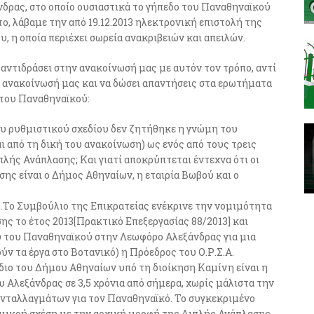
δρας, στο οποίο ουσιαστικά το γήπεδο του Παναθηναϊκού
ο, λάβαμε την από 19.12.2013 ηλεκτρονική επιστολή της
 η οποία περιέχει σωρεία ανακριβειών και απειλών.
 αντιδράσει στην ανακοίνωσή μας με αυτόν τον τρόπο, αντί
ν ανακοίνωσή μας και να δώσει απαντήσεις στα ερωτήματα
 του Παναθηναϊκού:
του ρυθμιστικού σχεδίου δεν ζητήθηκε η γνώμη του
ι από τη δική του ανακοίνωση) ως ενός από τους τρεις
λής Ανάπλασης; Και γιατί αποκρύπτεται έντεχνα ότι οι
ης είναι ο Δήμος Αθηναίων, η εταιρία Βωβού και ο
3.Το Συμβούλιο της Επικρατείας ενέκρινε την νομιμότητα
ς το έτος 2013[Πρακτικό Επεξεργασίας 88/2013] και
υ του Παναθηναϊκού στην Λεωφόρο Αλεξάνδρας για μια
ν τα έργα στο Βοτανικό) η Πρόεδρος του Ο.Ρ.Σ.Α.
έδιο του Δήμου Αθηναίων υπό τη διοίκηση Καμίνη είναι η
Αλεξάνδρας σε 3,5 χρόνια από σήμερα, χωρίς μάλιστα την
νταλλαγμάτων για τον Παναθηναϊκό. Το συγκεκριμένο
ραμικρή σχέση με την αρχική μορφή της Διπλής Ανάπλασης,