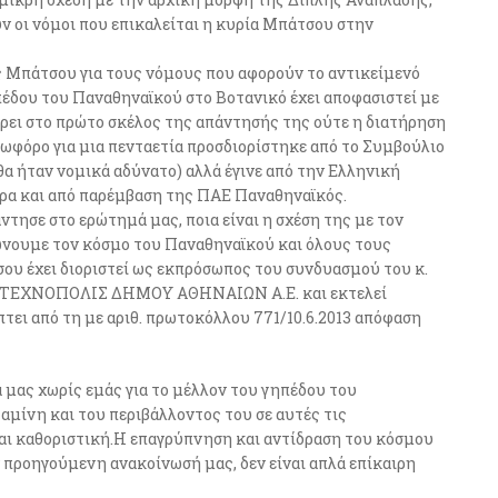
ν οι νόμοι που επικαλείται η κυρία Μπάτσου στην
ς Μπάτσου για τους νόμους που αφορούν το αντικείμενό
έδου του Παναθηναϊκού στο Βοτανικό έχει αποφασιστεί με
έρει στο πρώτο σκέλος της απάντησής της ούτε η διατήρηση
ωφόρο για μια πενταετία προσδιορίστηκε από το Συμβούλιο
θα ήταν νομικά αδύνατο) αλλά έγινε από την Ελληνική
ερα και από παρέμβαση της ΠΑΕ Παναθηναϊκός.
άντησε στο ερώτημά μας, ποια είναι η σχέση της με τον
νουμε τον κόσμο του Παναθηναϊκού και όλους τους
ου έχει διοριστεί ως εκπρόσωπος του συνδυασμού του κ.
ης ΤΕΧΝΟΠΟΛΙΣ ΔΗΜΟΥ ΑΘΗΝΑΙΩΝ Α.Ε. και εκτελεί
ει από τη με αριθ. πρωτοκόλλου 771/10.6.2013 απόφαση
 μας χωρίς εμάς για το μέλλον του γηπέδου του
αμίνη και του περιβάλλοντος του σε αυτές τις
αι καθοριστική.Η επαγρύπνηση και αντίδραση του κόσμου
προηγούμενη ανακοίνωσή μας, δεν είναι απλά επίκαιρη