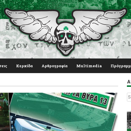
σεις
Κερκίδα
Αρθρογραφία
Multimedia
Πρόγραμμ
Α
S
fo