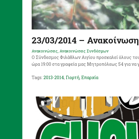
23/03/2014 – Ανακοίνωση 
Ανακοινώσεις
,
Ανακοινώσεις Συνδέσμων
Ο Σύνδεσμος Φιλάθλων Αιγίου προσκαλεί όλους το
ώρα 19:00 στα γραφεία μας Μητροπόλεως 54 για να 
Tags:
2013-2014
,
Γιορτή
,
Επαρχία